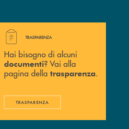
Hai bisogno di alcuni documenti ? Vai alla pagina della 
TRASPARENZA
Hai bisogno di alcuni
? Vai alla
documenti
pagina della
.
trasparenza
TRASPARENZA