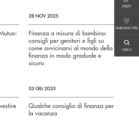
UTILITY
UTILITY
28 NOV 2025
GARGANO VITA
GARGANO VITA
 Mutuo:
Finanza a misura di bambino:
consigli per genitori e figli su
CERCA
come avvicinarsi al mondo della
CERCA
finanza in modo graduale e
sicuro
03 GIU 2025
vestire
Qualche consiglio di finanza per
la vacanza