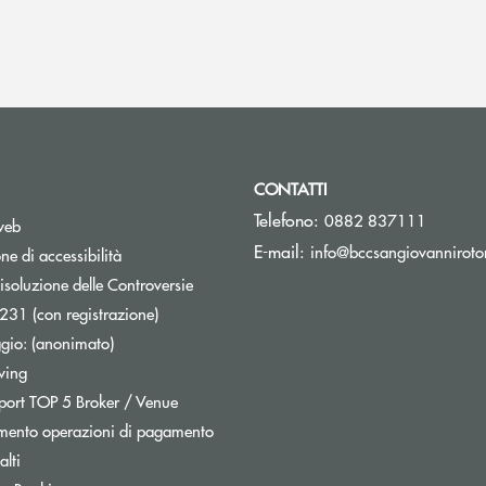
CONTATTI
Telefono:
0882 837111
web
E-mail:
info@bccsangiovanniroto
ne di accessibilità
isoluzione delle Controversie
231 (con registrazione)
inestra
ggio: (anonimato)
wing
Report TOP 5 Broker / Venue
mento operazioni di pagamento
lti