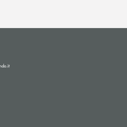
(si apre l’app di posta elettronica)
ndo.it