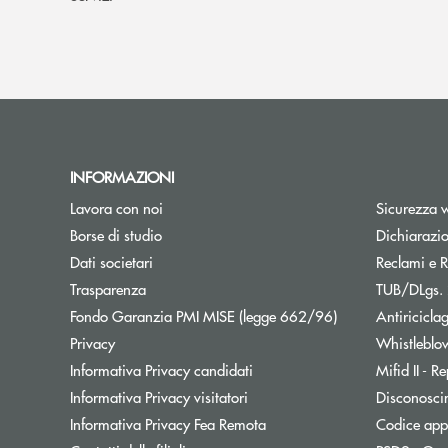
INFORMAZIONI
Lavora con noi
Sicurezza 
Apre una nuova finestra
Borse di studio
Dichiarazio
Dati societari
Reclami e R
Trasparenza
TUB/DLgs. 
Apre una nuova f
Fondo Garanzia PMI MISE (legge 662/96)
Antiricicla
Privacy
Whistleblo
Informativa Privacy candidati
Mifid II - 
Informativa Privacy visitatori
Disconosci
Informativa Privacy Fea Remota
Codice appa