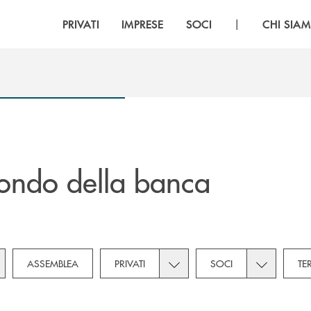
|
PRIVATI
IMPRESE
SOCI
CHI SIA
ondo della banca
gle subcategories dropdown for Novità
Toggle subcategories dropdown
Toggle subc
ASSEMBLEA
PRIVATI
SOCI
TE