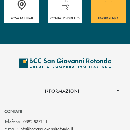
Accedi all' elenco completo delle filiali della BCC San Giovanni Rotond
Hai bisogno di assistenza immediata? Contatta
Hai bisogno di alcuni
TROVA LA FILIALE
CONTATTO DIRETTO
TRASPARENZA
INFORMAZIONI
CONTATTI
Telefono:
0882 837111
(si apre l’app di posta elettr
E-mail:
info@bccsangiovannirotondo.it