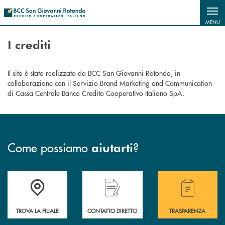
Salta al contenuto principale
MENU
I crediti
Il sito è stato realizzato da BCC San Giovanni Rotondo, in
collaborazione con il Servizio Brand Marketing and Communication
di Cassa Centrale Banca Credito Cooperativo Italiano SpA.
Come possiamo
?
aiutarti
Accedi all' elenco completo delle filiali della BCC San Giovanni Rotond
Hai bisogno di assistenza immediata? Contatta
Hai bisogno di alcuni
TROVA LA FILIALE
CONTATTO DIRETTO
TRASPARENZA