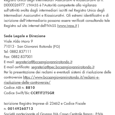
D000026977. L'IVASS è l'Autorità competente alla vigilanza
sull'attività svolta dagli intermediari iscritti nel Registro Unico degli
Intermediari Assicurativi e Riassicurativi. Gli estremi identificativi e di
iscrizione dell'intermediario possono essere verificati consultando tale
Registro sul sito internet dell'IVASS (
www.ivass.it
)
Sede Legale e Direzione
Viale Aldo Moro 9
71013 - San Giovanni Rotondo (FG)
Tel: 0882.837111
Fax: 0882.837001
E-mail:
segreteria@bccsangiovannirotondo.it
E-mail certificata:
segreteria@pec.bccsangiovannirotondo.it
Per la presentazione dei reclami e eventuali sistemi di risoluzione delle
controversie
https://www.bccsangiovannirotondo.it/reclami-e-
risoluzione-delle-controversie/
Codice ABI n.
8810
Codice Swift/Bic
CCRTIT2TSGR
Iscrizione Registro Imprese di 23462 e Codice Fiscale
n.
00149260713
Società partecipante al Gruppo IVA Cassa Centrale Banca - P.IVA