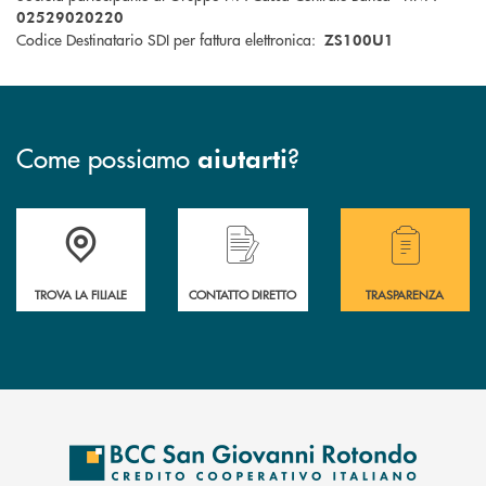
02529020220
Codice Destinatario SDI per fattura elettronica:
ZS100U1
Come possiamo
?
aiutarti
Accedi all' elenco completo delle filiali della BCC San Giovanni Rotond
Hai bisogno di assistenza immediata? Contatta
Hai bisogno di alcuni
TROVA LA FILIALE
CONTATTO DIRETTO
TRASPARENZA