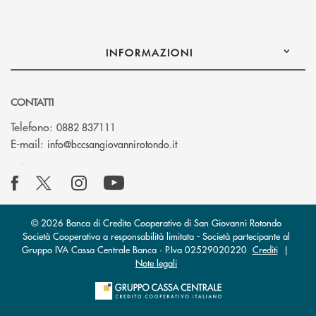
INFORMAZIONI
CONTATTI
Telefono:
0882 837111
(si apre l’app di posta elettr
E-mail:
info@bccsangiovannirotondo.it
© 2026 Banca di Credito Cooperativo di San Giovanni Rotondo
Società Cooperativa a responsabilità limitata - Società partecipante al
Gruppo IVA Cassa Centrale Banca · P.Iva 02529020220
Crediti
|
Note legali