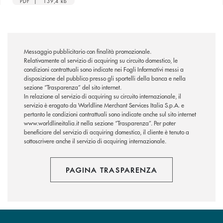
PDF | 139,4 kb
Messaggio pubblicitario con finalità promozionale.
Relativamente al servizio di acquiring su circuito domestico, le
condizioni contrattuali sono indicate nei Fogli Informativi messi a
disposizione del pubblico presso gli sportelli della banca e nella
sezione “Trasparenza” del sito internet.
In relazione al servizio di acquiring su circuito internazionale, il
servizio è erogato da Worldline Merchant Services Italia S.p.A. e
pertanto le condizioni contrattuali sono indicate anche sul sito internet
www.worldlineitalia.it nella sezione “Trasparenza”. Per poter
beneficiare del servizio di acquiring domestico, il cliente è tenuto a
sottoscrivere anche il servizio di acquiring internazionale.
PAGINA TRASPARENZA