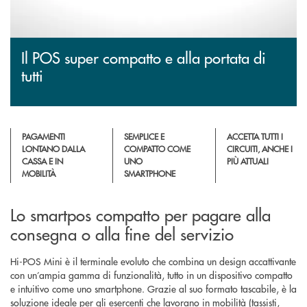
Il POS super compatto e alla portata di
tutti
PAGAMENTI
SEMPLICE E
ACCETTA TUTTI I
LONTANO DALLA
COMPATTO COME
CIRCUITI, ANCHE I
CASSA E IN
UNO
PIÙ ATTUALI
MOBILITÀ
SMARTPHONE
Lo smartpos compatto per pagare alla
consegna o alla fine del servizio
Hi-POS Mini è il terminale evoluto che combina un design accattivante
con un’ampia gamma di funzionalità, tutto in un dispositivo compatto
e intuitivo come uno smartphone. Grazie al suo formato tascabile, è la
soluzione ideale per gli esercenti che lavorano in mobilità (tassisti,