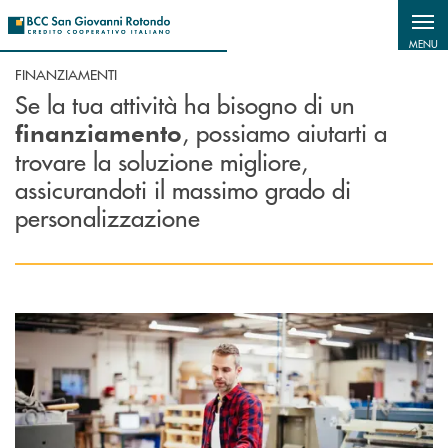
Salta al contenuto principale
MENU
FINANZIAMENTI
Se la tua attività ha bisogno di un
, possiamo aiutarti a
finanziamento
trovare la soluzione migliore,
assicurandoti il massimo grado di
personalizzazione
Scopri di più Finanziamenti agevolati