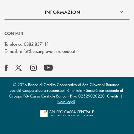
INFORMAZIONI
CONTATTI
Telefono:
0882 837111
(si apre l’app di posta elettr
E-mail:
info@bccsangiovannirotondo.it
© 2026 Banca di Credito Cooperativo di San Giovanni Rotondo
Società Cooperativa a responsabilità limitata - Società partecipante al
Gruppo IVA Cassa Centrale Banca · P.Iva 02529020220
Crediti
|
Note legali