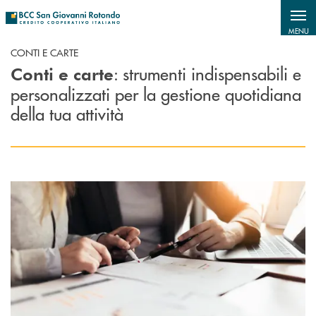
Salta al contenuto principale
MENU
CONTI E CARTE
: strumenti indispensabili e
Conti e carte
personalizzati per la gestione quotidiana
della tua attività
Scopri di più Conti correnti