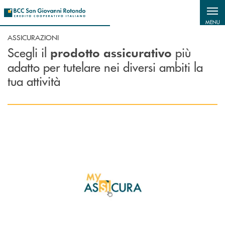
Salta al contenuto principale
MENU
ASSICURAZIONI
Scegli il
più
prodotto assicurativo
adatto per tutelare nei diversi ambiti la
tua attività
Scopri di più MyAssicura