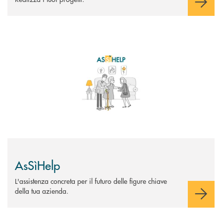
Scopri di più AsSìHelp
AsSìHelp
L'assistenza concreta per il futuro delle figure chiave
della tua azienda.