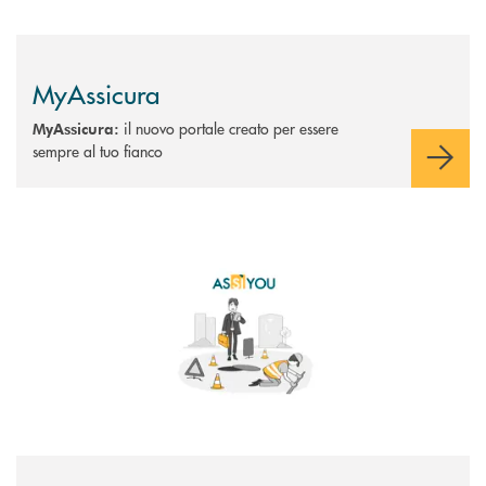
MyAssicura
il nuovo portale creato per essere
MyAssicura:
sempre al tuo fianco
Scopri di più AsSìYou