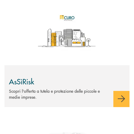
Scopri di più AsSìRisk
AsSìRisk
Scopri l'offerta a tutela e protezione delle piccole e
medie imprese.
Scopri di più Brokeraggio assicurativo