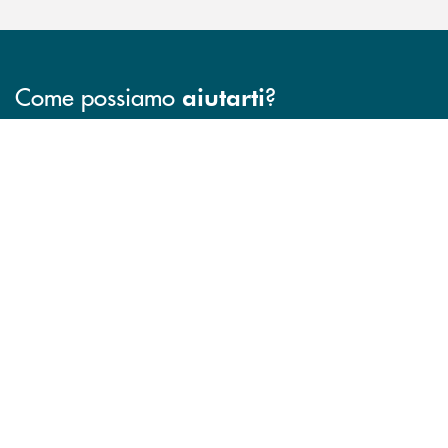
Come possiamo
?
aiutarti
INBANK
Accedi all' elenco completo delle filiali della BCC San Giovanni Rotond
Hai bisogno di assistenza immediata? Contatta
Hai bisogno di alcuni
TROVA LA FILIALE
CONTATTO DIRETTO
TRASPARENZA