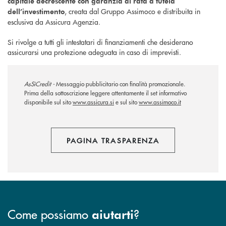
capitale decrescente con garanzia di rata a tutela
, creata dal Gruppo Assimoco e distribuita in
dell’investimento
esclusiva da Assicura Agenzia.
Si rivolge a tutti gli intestatari di finanziamenti che desiderano
assicurarsi una protezione adeguata in caso di imprevisti.
AsSìCredit -
Messaggio pubblicitario con finalità promozionale.
Prima della sottoscrizione leggere attentamente il set informativo
disponibile sul sito
www.assicura.si
e sul sito
www.assimoco.it
PAGINA TRASPARENZA
Come possiamo
?
aiutarti