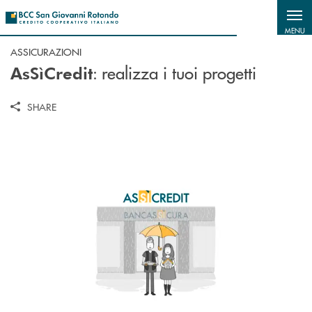
Salta al contenuto principale
MENU
ASSICURAZIONI
: realizza i tuoi progetti
AsSìCredit
SHARE