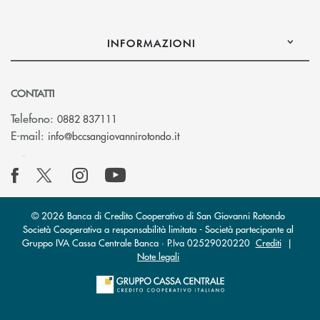
INFORMAZIONI
CONTATTI
Telefono:
0882 837111
(si apre l’app di posta elettr
E-mail:
info@bccsangiovannirotondo.it
© 2026 Banca di Credito Cooperativo di San Giovanni Rotondo
Società Cooperativa a responsabilità limitata - Società partecipante al
Gruppo IVA Cassa Centrale Banca · P.Iva 02529020220
Crediti
|
Note legali