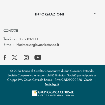
INFORMAZIONI
CONTATTI
Telefono:
0882 837111
(si apre l’app di posta elettr
E-mail:
info@bccsangiovannirotondo.it
© 2026 Banca di Credito Cooperativo di San Giovanni Rotondo
Società Cooperativa a responsabilità limitata - Società partecipante al
Gruppo IVA Cassa Centrale Banca · P.Iva 02529020220
Crediti
|
Note legali