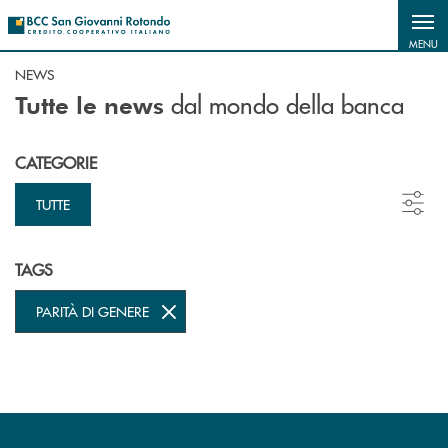
Salta al contenuto principale
MENU
NEWS
dal mondo della banca
Tutte le news
CATEGORIE
TUTTE
TAGS
PARITÀ DI GENERE