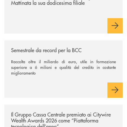
Mattinata la sua dodicesima filiale
/news/semestrale-da-record-per-la-bcc/
Semestrale da record per la BCC
Raccolta oltre il miliardo di euro, utile in formazione
superiore a 6 milioni e qualità del credito in costante
miglioramento
/news/il-gruppo-cassa-centrale-premiato-ai-citywire-wealth-awards-20
Il Gruppo Cassa Centrale premiato ai Citywire
Wealth Awards 2026 come “Piattaforma
tecnologica dell’anno”