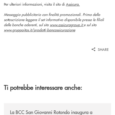
Per ulteriori informazioni, visita il sito di
Assicura.
Messaggio pubblicitario con finalità promozionali. Prima della
sottoscrizione leggere il set informativo disponibile presso le filiali
delle banche aderenti, sul sito
www.assicuragroup.it
e sul sito
www.gruppoitas.it/prodotti-bancassicurazione
SHARE
Ti potrebbe interessare anche:
/news/la-bcc-san-giovanni-rotondo-inaugura-a-mattinata-la-sua-dodices
La BCC San Giovanni Rotondo inaugura a