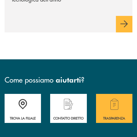
Come possiamo
?
aiutarti
Accedi all' elenco completo delle filiali della BCC San Giovanni Rotond
Hai bisogno di assistenza immediata? Contatta
Hai bisogno di alcuni
TROVA LA FILIALE
CONTATTO DIRETTO
TRASPARENZA