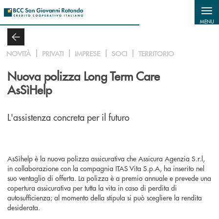
Salta al contenuto principale
MENU
NOVITÀ
PRIVATI
IMPRESE
SOCI
TERRITORIO
Nuova polizza Long Term Care
AsSìHelp
L'assistenza concreta per il futuro
AsSìhelp è la nuova polizza assicurativa che Assicura Agenzia S.r.l,
in collaborazione con la compagnia ITAS Vita S.p.A, ha inserito nel
suo ventaglio di offerta. La polizza è a premio annuale e prevede una
copertura assicurativa per tutta la vita in caso di perdita di
autosufficienza; al momento della stipula si può scegliere la rendita
desiderata.