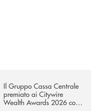
news/il-gruppo-cassa-centrale-premiato-ai-citywire-wealt
Il Gruppo Cassa Centrale
premiato ai Citywire
Wealth Awards 2026 come
“Piattaforma tecnologica