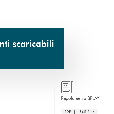
i scaricabili
 una nuova finestra
apre un
Regolamento BPLAY
PDF | 345,9 kb