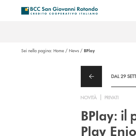
Salta al contenuto principale
Sei nella pagina:
Home
/
News
/
BPlay
DAL 29 SET
NOVITÀ
PRIVATI
: il
BPlay
Play Enj