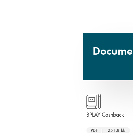
Document
apre
BPLAY Cashback
PDF | 251,8 kb