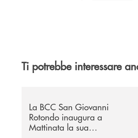
Ti potrebbe interessare an
/news/la-bcc-san-giovanni-rotondo-inaugura-a-ma
La BCC San Giovanni
Rotondo inaugura a
Mattinata la sua
dodicesima filiale