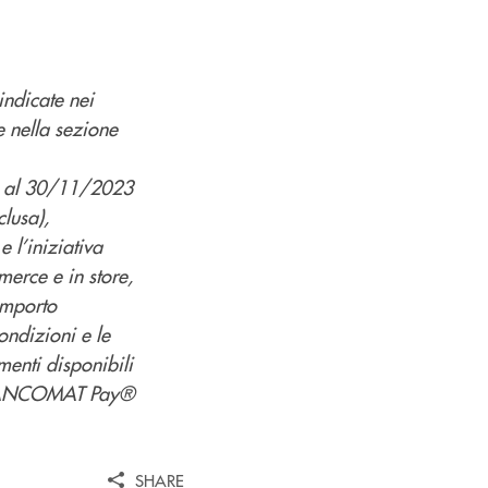
indicate nei
e nella sezione
3 al 30/11/2023
lusa),
 l’iniziativa
merce e in store,
 importo
ndizioni e le
menti disponibili
 BANCOMAT Pay®
SHARE