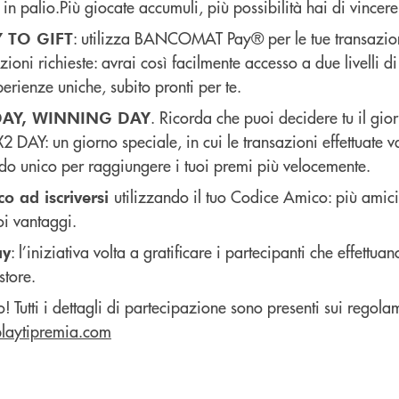
 in palio.Più giocate accumuli, più possibilità hai di vincere
: utilizza BANCOMAT Pay® per le tue transazioni
Y TO GIFT
ioni richieste: avrai così facilmente accesso a due livelli di
erienze uniche, subito pronti per te.
. Ricorda che puoi decidere tu il gi
 DAY, WINNING DAY
2 DAY: un giorno speciale, in cui le transazioni effettuate v
o unico per raggiungere i tuoi premi più velocemente.
utilizzando il tuo Codice Amico: più amici 
co ad iscriversi
oi vantaggi.
: l’iniziativa volta a gratificare i partecipanti che effettua
ay
store.
! Tutti i dettagli di partecipazione sono presenti sui regola
laytipremia.com