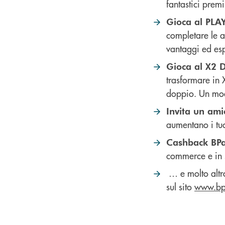
fantastici premi
Gioca al PLA
completare le az
vantaggi ed esp
Gioca al X2
trasformare in X
doppio. Un mod
Invita un ami
aumentano i tu
Cashback BP
commerce e in 
… e molto altro
sul sito
www.bp