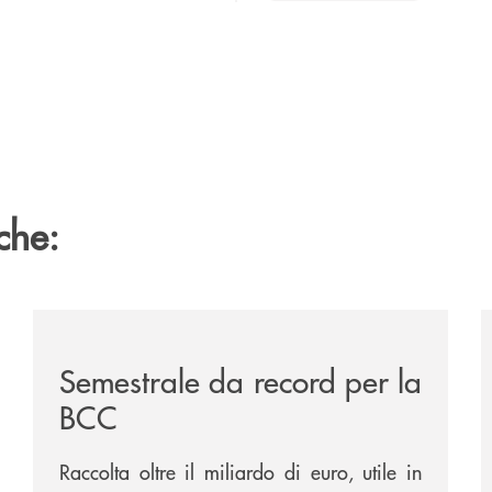
che:
ttinata-la-sua-dodicesima-filiale/
/news/semestrale-da-record-per-la-bcc/
/
Semestrale da record per la
BCC
Raccolta oltre il miliardo di euro, utile in