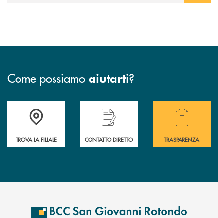
Come possiamo
?
aiutarti
Accedi all' elenco completo delle filiali della BCC San Giovanni Rotond
Hai bisogno di assistenza immediata? Contatta
Hai bisogno di alcuni
TROVA LA FILIALE
CONTATTO DIRETTO
TRASPARENZA