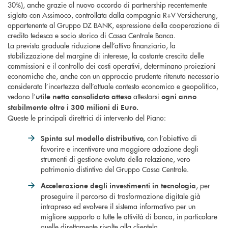
30%), anche grazie al nuovo accordo di partnership recentemente
siglato con Assimoco, controllata dalla compagnia R+V Versicherung,
appartenente al Gruppo DZ BANK, espressione della cooperazione di
credito tedesca e socio storico di Cassa Centrale Banca.
La prevista graduale riduzione dell’attivo finanziario, la
stabilizzazione del margine di interesse, la costante crescita delle
commissioni e il controllo dei costi operativi, determinano proiezioni
economiche che, anche con un approccio prudente ritenuto necessario
considerata l’incertezza dell’attuale contesto economico e geopolitico,
vedono l’
attestarsi
utile netto consolidato atteso
ogni anno
stabilmente
oltre i 300 milioni di Euro.
Queste le principali direttrici di intervento del Piano:
con l’obiettivo di
Spinta sul modello distributivo,
favorire e incentivare una maggiore adozione degli
strumenti di gestione evoluta della relazione, vero
patrimonio distintivo del Gruppo Cassa Centrale.
, per
Accelerazione degli investimenti in tecnologia
proseguire il percorso di trasformazione digitale già
intrapreso ed evolvere il sistema informativo per un
migliore supporto a tutte le attività di banca, in particolare
quelle direttamente rivolte alla clientela.