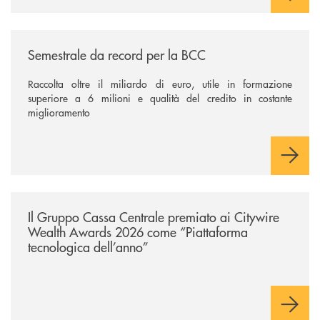
/news/semestrale-da-record-per-la-bcc/
Semestrale da record per la BCC
Raccolta oltre il miliardo di euro, utile in formazione
superiore a 6 milioni e qualità del credito in costante
miglioramento
/news/il-gruppo-cassa-centrale-premiato-ai-citywire-wealth-awards-20
Il Gruppo Cassa Centrale premiato ai Citywire
Wealth Awards 2026 come “Piattaforma
tecnologica dell’anno”