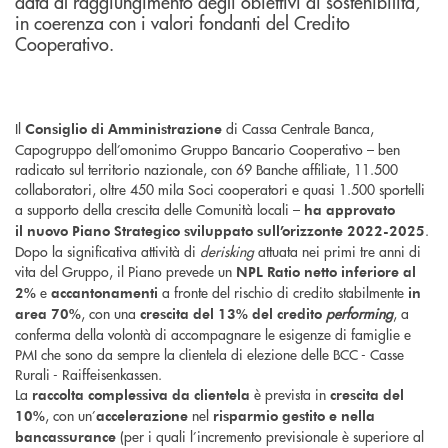
data al raggiungimento degli obiettivi di sostenibilità,
in coerenza con i valori fondanti del Credito
Cooperativo.
Il
di Cassa Centrale Banca,
Consiglio di Amministrazione
Capogruppo dell’omonimo Gruppo Bancario Cooperativo – ben
radicato sul territorio nazionale, con 69 Banche affiliate, 11.500
collaboratori, oltre 450 mila Soci cooperatori e quasi 1.500 sportelli
a supporto della crescita delle Comunità locali –
ha approvato
.
il
nuovo Piano Strategico sviluppato sull’orizzonte 2022-2025
Dopo la significativa attività di
derisking
attuata nei primi tre anni di
vita del Gruppo, il Piano prevede un
NPL Ratio netto inferiore al
e
a fronte del rischio di credito stabilmente
2%
accantonamenti
in
, con una
performing
, a
area 70%
crescita del 13% del credito
conferma della volontà di accompagnare le esigenze di famiglie e
PMI che sono da sempre la clientela di elezione delle BCC - Casse
Rurali - Raiffeisenkassen.
La
è prevista in
raccolta complessiva da clientela
crescita del
, con un’
nel
10%
accelerazione
risparmio
gestito e nella
(per i quali l’incremento previsionale è superiore al
bancassurance