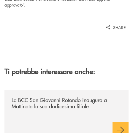
approvato”.
SHARE
Ti potrebbe interessare anche:
/news/la-bcc-san-giovanni-rotondo-inaugura-a-mattinata-la-sua-dodices
La BCC San Giovanni Rotondo inaugura a
Mattinata la sua dodicesima filiale