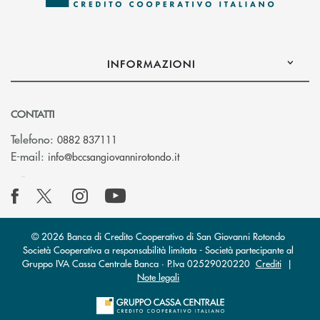
INFORMAZIONI
CONTATTI
Telefono:
0882 837111
(si apre l’app di posta elettr
E-mail:
info@bccsangiovannirotondo.it
© 2026 Banca di Credito Cooperativo di San Giovanni Rotondo
Società Cooperativa a responsabilità limitata - Società partecipante al
Gruppo IVA Cassa Centrale Banca · P.Iva 02529020220
Crediti
|
Note legali