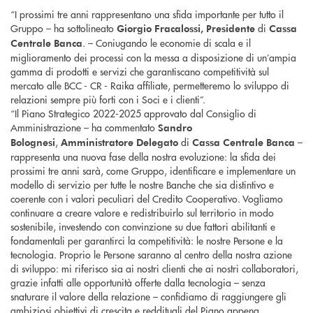
“I prossimi tre anni rappresentano una sfida importante per tutto il
Gruppo – ha sottolineato
di
Giorgio Fracalossi,
Presidente
Cassa
. – Coniugando le economie di scala e il
Centrale Banca
miglioramento dei processi con la messa a disposizione di un’ampia
gamma di prodotti e servizi che garantiscano competitività sul
mercato alle BCC - CR - Raika affiliate, permetteremo lo sviluppo di
relazioni sempre più forti con i Soci e i clienti”.
“Il Piano Strategico 2022-2025 approvato dal Consiglio di
Amministrazione – ha commentato
Sandro
,
di
–
Bolognesi
Amministratore Delegato
Cassa Centrale Banca
rappresenta una nuova fase della nostra evoluzione: la sfida dei
prossimi tre anni sarà, come Gruppo, identificare e implementare un
modello di servizio per tutte le nostre Banche che sia distintivo e
coerente con i valori peculiari del Credito Cooperativo. Vogliamo
continuare a creare valore e redistribuirlo sul territorio in modo
sostenibile, investendo con convinzione su due fattori abilitanti e
fondamentali per garantirci la competitività: le nostre Persone e la
tecnologia. Proprio le Persone saranno al centro della nostra azione
di sviluppo: mi riferisco sia ai nostri clienti che ai nostri collaboratori,
grazie infatti alle opportunità offerte dalla tecnologia – senza
snaturare il valore della relazione – confidiamo di raggiungere gli
ambiziosi obiettivi di crescita e reddituali del Piano appena