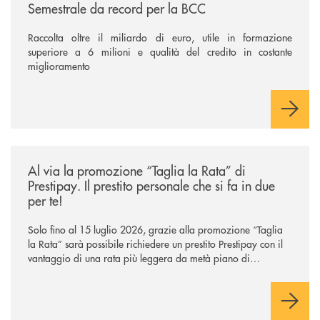
Semestrale da record per la BCC
Raccolta oltre il miliardo di euro, utile in formazione
superiore a 6 milioni e qualità del credito in costante
miglioramento
/news/al-via-la-promozione-taglia-la-rata-di-prestipay-il-prestito-perso
Al via la promozione “Taglia la Rata” di
Prestipay. Il prestito personale che si fa in due
per te!
Solo fino al 15 luglio 2026, grazie alla promozione “Taglia
la Rata” sarà possibile richiedere un prestito Prestipay con il
vantaggio di una rata più leggera da metà piano di
rimborso.