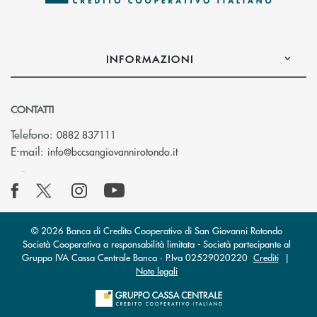
INFORMAZIONI
CONTATTI
Telefono:
0882 837111
(si apre l’app di posta elettr
E-mail:
info@bccsangiovannirotondo.it
© 2026 Banca di Credito Cooperativo di San Giovanni Rotondo
Società Cooperativa a responsabilità limitata - Società partecipante al
Gruppo IVA Cassa Centrale Banca · P.Iva 02529020220
Crediti
|
Note legali