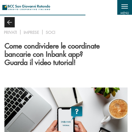
Salta al contenuto principale
MENU
PRIVATI
IMPRESE
SOCI
Come condividere le coordinate
bancarie con Inbank app?
Guarda il video tutorial!