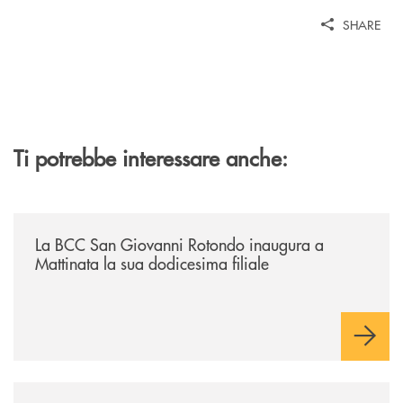
SHARE
Ti potrebbe interessare anche:
/news/la-bcc-san-giovanni-rotondo-inaugura-a-mattinata-la-sua-dodices
La BCC San Giovanni Rotondo inaugura a
Mattinata la sua dodicesima filiale
/news/semestrale-da-record-per-la-bcc/