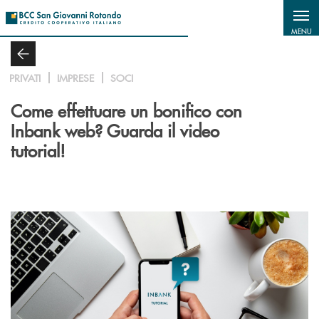
Salta al contenuto principale
MENU
PRIVATI
IMPRESE
SOCI
Come effettuare un bonifico con
Inbank web? Guarda il video
tutorial!