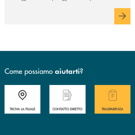
rimborso.
Come possiamo
?
aiutarti
Accedi all' elenco completo delle filiali della BCC San Giovanni Rotond
Hai bisogno di assistenza immediata? Contatta
Hai bisogno di alcuni
TROVA LA FILIALE
CONTATTO DIRETTO
TRASPARENZA