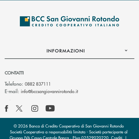
INFORMAZIONI
CONTATTI
Telefono:
0882 837111
(si apre l’app di posta elettr
E-mail:
info@bccsangiovannirotondo.it
© 2026 Banca di Credito Cooperativo di San Giovanni Rotondo
Società Cooperativa a responsabilità limitata - Società partecipante al
Gruppo IVA Cassa Centrale Banca · P.Iva 02529020220
Crediti
|