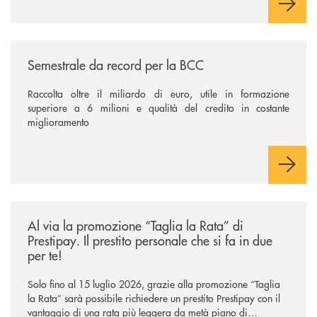
/news/semestrale-da-record-per-la-bcc/
Semestrale da record per la BCC
Raccolta oltre il miliardo di euro, utile in formazione
superiore a 6 milioni e qualità del credito in costante
miglioramento
/news/al-via-la-promozione-taglia-la-rata-di-prestipay-il-prestito-perso
Al via la promozione “Taglia la Rata” di
Prestipay. Il prestito personale che si fa in due
per te!
Solo fino al 15 luglio 2026, grazie alla promozione “Taglia
la Rata” sarà possibile richiedere un prestito Prestipay con il
vantaggio di una rata più leggera da metà piano di