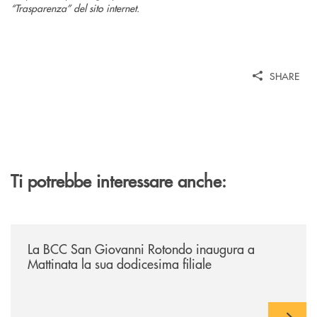
“Trasparenza” del sito internet.
SHARE
Ti potrebbe interessare anche:
/news/la-bcc-san-giovanni-rotondo-inaugura-a-mattinata-la-sua-dodices
La BCC San Giovanni Rotondo inaugura a
Mattinata la sua dodicesima filiale