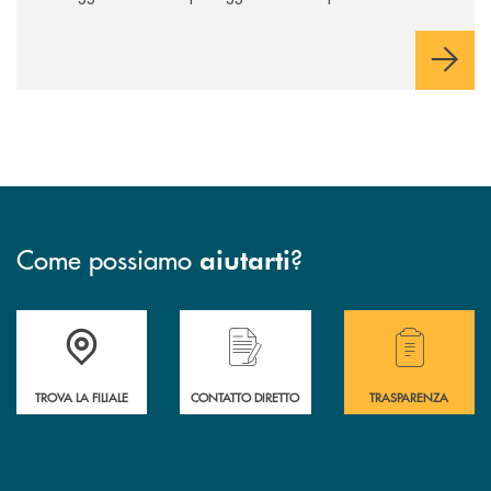
rimborso.
Come possiamo
?
aiutarti
Accedi all' elenco completo delle filiali della BCC San Giovanni Rotond
Hai bisogno di assistenza immediata? Contatta
Hai bisogno di alcuni
TROVA LA FILIALE
CONTATTO DIRETTO
TRASPARENZA