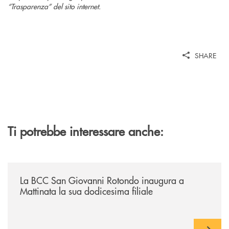
“Trasparenza” del sito internet.
SHARE
Ti potrebbe interessare anche:
/news/la-bcc-san-giovanni-rotondo-inaugura-a-mattinata-la-sua-dodices
La BCC San Giovanni Rotondo inaugura a
Mattinata la sua dodicesima filiale