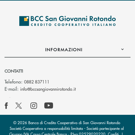
INFORMAZIONI
CONTATTI
Telefono:
0882 837111
(si apre l’app di posta elettr
E-mail:
info@bccsangiovannirotondo.it
© 2026 Banca di Credito Cooperativo di San Giovanni Rotondo
Società Cooperativa a responsabilità limitata - Società partecipante al
Gruppo IVA Cassa Centrale Banca · P.Iva 02529020220
Crediti
|