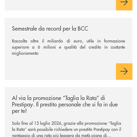
/news/semestrale-da-record-per-la-bcc/
Semestrale da record per la BCC
Raccolta oltre il miliardo di euro, utile in formazione
superiore a 6 milioni e qualità del credito in costante
miglioramento
/news/al-via-la-promozione-taglia-la-rata-di-prestipay-il-prestito-perso
Al via la promozione “Taglia la Rata” di
Prestipay. Il prestito personale che si fa in due
per te!
Solo fino al 15 luglio 2026, grazie alla promozione “Taglia
la Rata” sarà possibile richiedere un prestito Prestipay con il
vantaggio di una rata più leggera da metà piano di