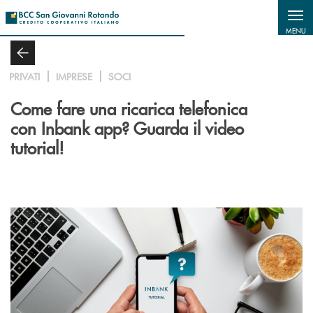
Salta al contenuto principale
MENU
PRIVATI
IMPRESE
SOCI
Come fare una ricarica telefonica
con Inbank app? Guarda il video
tutorial!