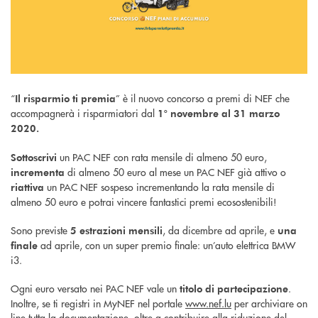
“
” è il nuovo concorso a premi di NEF che
Il risparmio ti premia
accompagnerà i risparmiatori dal
1° novembre al 31 marzo
2020.
un PAC NEF con rata mensile di almeno 50 euro,
Sottoscrivi
di almeno 50 euro al mese un PAC NEF già attivo o
incrementa
un PAC NEF sospeso incrementando la rata mensile di
riattiva
almeno 50 euro e potrai vincere fantastici premi ecosostenibili!
Sono previste
, da dicembre ad aprile, e
5 estrazioni mensili
una
ad aprile, con un super premio finale: un’auto elettrica BMW
finale
i3.
Ogni euro versato nei PAC NEF vale un
.
titolo di partecipazione
Inoltre, se ti registri in MyNEF nel portale
www.nef.lu
per archiviare on
line tutta la documentazione, oltre a contribuire alla riduzione del