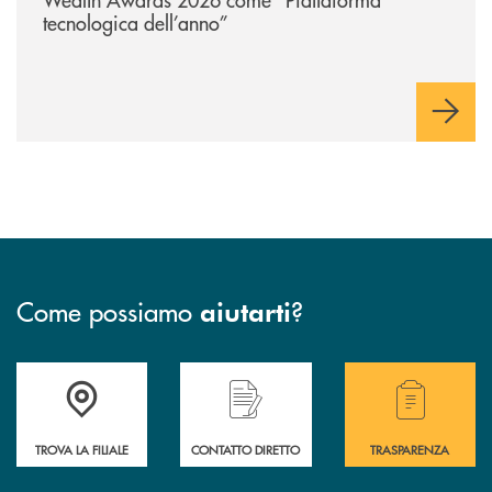
tecnologica dell’anno”
Come possiamo
?
aiutarti
Accedi all' elenco completo delle filiali della BCC San Giovanni Rotond
Hai bisogno di assistenza immediata? Contatta
Hai bisogno di alcuni
TROVA LA FILIALE
CONTATTO DIRETTO
TRASPARENZA