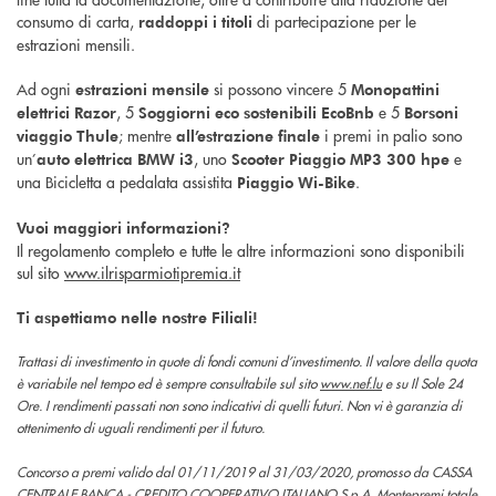
consumo di carta,
di partecipazione per le
raddoppi i titoli
estrazioni mensili.
Ad ogni
si possono vincere 5
estrazioni mensile
Monopattini
, 5
e 5
elettrici Razor
Soggiorni
eco sostenibili
EcoBnb
Borsoni
; mentre
i premi in palio sono
viaggio Thule
all’estrazione finale
un’
, uno
e
auto elettrica BMW i3
Scooter
Piaggio MP3 300 hpe
una Bicicletta a pedalata assistita
.
Piaggio Wi-Bike
Vuoi maggiori informazioni?
Il regolamento completo e tutte le altre informazioni sono disponibili
sul sito
www.ilrisparmiotipremia.it
Ti aspettiamo nelle nostre Filiali!
Trattasi di investimento in quote di fondi comuni d’investimento. Il valore della quota
è variabile nel tempo ed è sempre consultabile sul sito
www.nef.lu
e su Il Sole 24
Ore. I rendimenti passati non sono indicativi di quelli futuri. Non vi è garanzia di
ottenimento di uguali rendimenti per il futuro.
Concorso a premi valido dal 01/11/2019 al 31/03/2020, promosso da CASSA
CENTRALE BANCA - CREDITO COOPERATIVO ITALIANO S.p.A. Montepremi totale