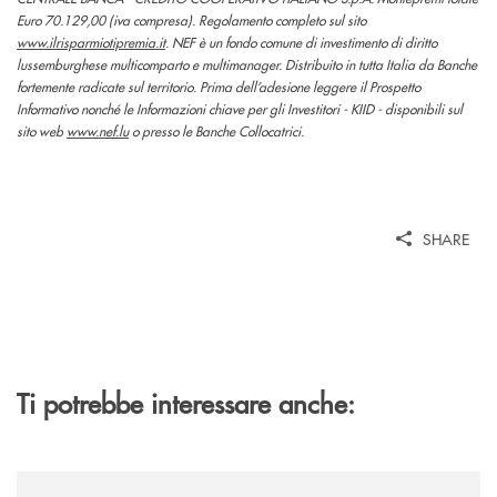
Euro 70.129,00 (iva compresa). Regolamento completo sul sito
www.ilrisparmiotipremia.it
. NEF è un fondo comune di investimento di diritto
lussemburghese multicomparto e multimanager. Distribuito in tutta Italia da Banche
fortemente radicate sul territorio. Prima dell’adesione leggere il Prospetto
Informativo nonché le Informazioni chiave per gli Investitori - KIID - disponibili sul
sito web
www.nef.lu
o presso le Banche Collocatrici.
SHARE
Ti potrebbe interessare anche:
/news/la-bcc-san-giovanni-rotondo-inaugura-a-mattinata-la-sua-dodices