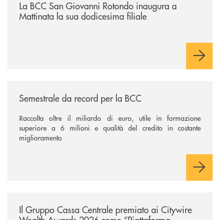
La BCC San Giovanni Rotondo inaugura a
Mattinata la sua dodicesima filiale
/news/semestrale-da-record-per-la-bcc/
Semestrale da record per la BCC
Raccolta oltre il miliardo di euro, utile in formazione
superiore a 6 milioni e qualità del credito in costante
miglioramento
/news/il-gruppo-cassa-centrale-premiato-ai-citywire-wealth-awards-20
Il Gruppo Cassa Centrale premiato ai Citywire
Wealth Awards 2026 come “Piattaforma