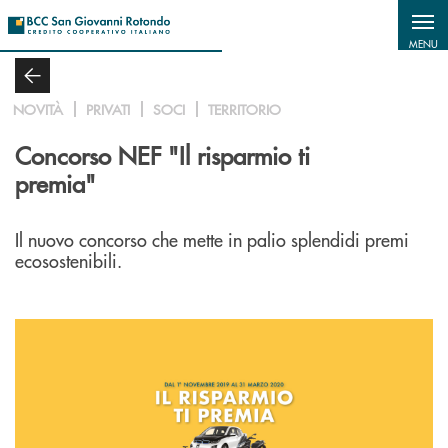
Salta al contenuto principale
MENU
NOVITÀ
PRIVATI
SOCI
TERRITORIO
Concorso NEF "Il risparmio ti
premia"
Il nuovo concorso che mette in palio splendidi premi
ecosostenibili.