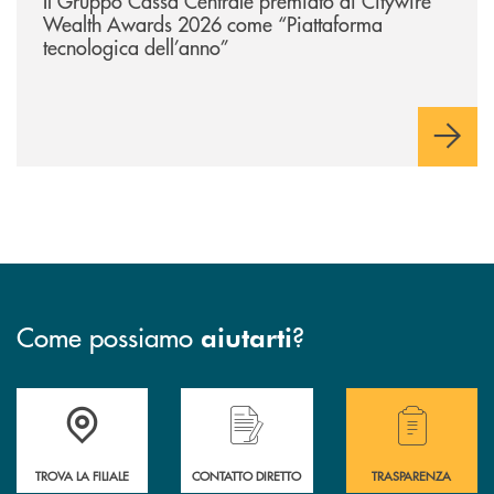
Il Gruppo Cassa Centrale premiato ai Citywire
Wealth Awards 2026 come “Piattaforma
tecnologica dell’anno”
Come possiamo
?
aiutarti
Accedi all' elenco completo delle filiali della BCC San Giovanni Rotond
Hai bisogno di assistenza immediata? Contatta
Hai bisogno di alcuni
TROVA LA FILIALE
CONTATTO DIRETTO
TRASPARENZA