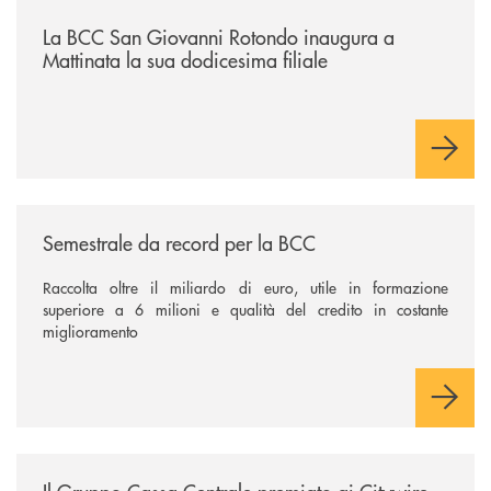
/news/la-bcc-san-giovanni-rotondo-inaugura-a-mattinata-la-sua-dodices
La BCC San Giovanni Rotondo inaugura a
Mattinata la sua dodicesima filiale
/news/semestrale-da-record-per-la-bcc/
Semestrale da record per la BCC
Raccolta oltre il miliardo di euro, utile in formazione
superiore a 6 milioni e qualità del credito in costante
miglioramento
/news/il-gruppo-cassa-centrale-premiato-ai-citywire-wealth-awards-20