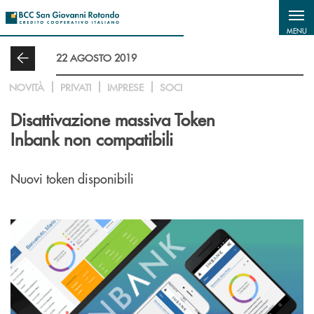
Salta al contenuto principale
MENU
22 AGOSTO 2019
NOVITÀ
PRIVATI
IMPRESE
SOCI
Disattivazione massiva Token
Inbank non compatibili
Nuovi token disponibili