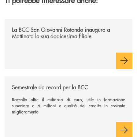
/news/la-bcc-san-giovanni-rotondo-inaugura-a-mattinata-la-sua-dodices
La BCC San Giovanni Rotondo inaugura a
Mattinata la sua dodicesima filiale
/news/semestrale-da-record-per-la-bcc/
Semestrale da record per la BCC
Raccolta oltre il miliardo di euro, utile in formazione
superiore a 6 milioni e qualità del credito in costante
miglioramento