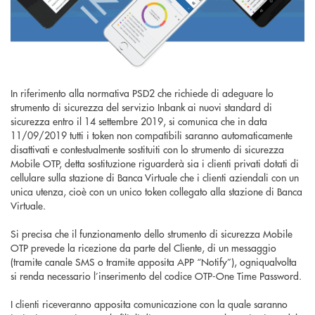
In riferimento alla normativa PSD2 che richiede di adeguare lo
strumento di sicurezza del servizio Inbank ai nuovi standard di
sicurezza entro il 14 settembre 2019,
si comunica che in data
11/09/2019 tutti i token non compatibili saranno automaticamente
disattivati e contestualmente sostituiti con lo strumento di sicurezza
Mobile OTP
, detta sostituzione riguarderà sia i clienti privati dotati di
cellulare sulla stazione di Banca Virtuale che i clienti aziendali con un
unica utenza, cioè con un unico token collegato alla stazione di Banca
Virtuale.
Si precisa che il funzionamento dello strumento di sicurezza Mobile
OTP prevede la ricezione da parte del Cliente, di un messaggio
(tramite canale SMS o tramite apposita APP “Notify”), ogniqualvolta
si renda necessario l’inserimento del codice OTP-One Time Password.
I clienti riceveranno apposita comunicazione con la quale saranno