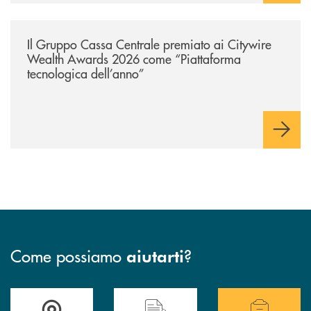
/news/il-gruppo-cassa-centrale-premiato-ai-citywire-wealth-awards-20
Il Gruppo Cassa Centrale premiato ai Citywire
Wealth Awards 2026 come “Piattaforma
tecnologica dell’anno”
Come possiamo
?
aiutarti
Accedi all' elenco completo delle filiali della BCC San Giovanni Rotond
Hai bisogno di assistenza immediata? Contatta
Hai bisogno di alcuni