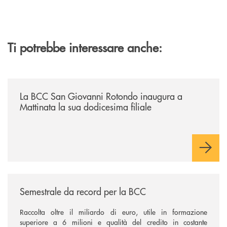
Ti potrebbe interessare anche:
/news/la-bcc-san-giovanni-rotondo-inaugura-a-mattinata-la-sua-dodices
La BCC San Giovanni Rotondo inaugura a
Mattinata la sua dodicesima filiale
/news/semestrale-da-record-per-la-bcc/
Semestrale da record per la BCC
Raccolta oltre il miliardo di euro, utile in formazione
superiore a 6 milioni e qualità del credito in costante