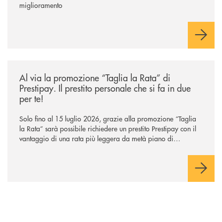
miglioramento
/news/al-via-la-promozione-taglia-la-rata-di-prestipay-il-prestito-perso
Al via la promozione “Taglia la Rata” di
Prestipay. Il prestito personale che si fa in due
per te!
Solo fino al 15 luglio 2026, grazie alla promozione “Taglia
la Rata” sarà possibile richiedere un prestito Prestipay con il
vantaggio di una rata più leggera da metà piano di
rimborso.