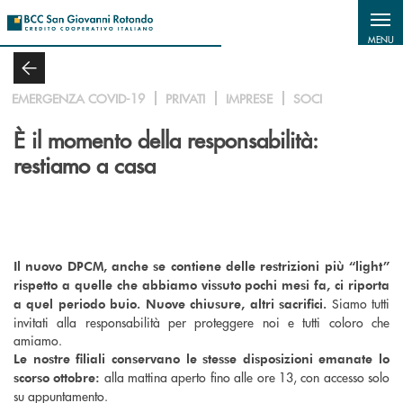
Salta al contenuto principale
MENU
EMERGENZA COVID-19
PRIVATI
IMPRESE
SOCI
È il momento della responsabilità:
restiamo a casa
Il nuovo DPCM, anche se contiene delle restrizioni più “light”
rispetto a quelle che abbiamo vissuto pochi mesi fa, ci riporta
Siamo tutti
a quel periodo buio. Nuove chiusure, altri sacrifici.
invitati alla responsabilità per proteggere noi e tutti coloro che
amiamo.
Le nostre filiali conservano le stesse disposizioni emanate lo
alla mattina aperto fino alle ore 13, con accesso solo
scorso ottobre:
su appuntamento.