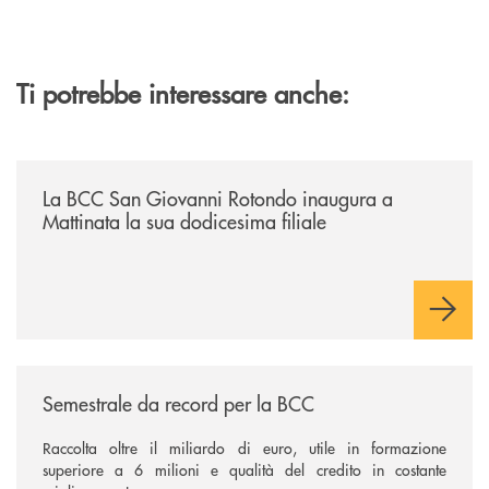
Ti potrebbe interessare anche:
/news/la-bcc-san-giovanni-rotondo-inaugura-a-mattinata-la-sua-dodices
La BCC San Giovanni Rotondo inaugura a
Mattinata la sua dodicesima filiale
/news/semestrale-da-record-per-la-bcc/
Semestrale da record per la BCC
Raccolta oltre il miliardo di euro, utile in formazione
superiore a 6 milioni e qualità del credito in costante