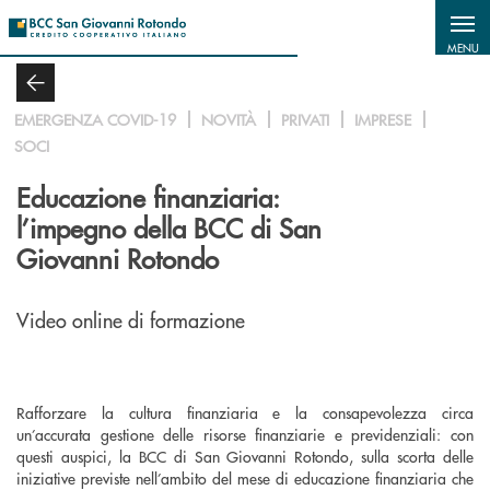
Salta al contenuto principale
MENU
EMERGENZA COVID-19
NOVITÀ
PRIVATI
IMPRESE
SOCI
Educazione finanziaria:
l’impegno della BCC di San
Giovanni Rotondo
Video online di formazione
Rafforzare la cultura finanziaria e la consapevolezza circa
un’accurata gestione delle risorse finanziarie e previdenziali: con
questi auspici, la BCC di San Giovanni Rotondo, sulla scorta delle
iniziative previste nell’ambito del mese di educazione finanziaria che