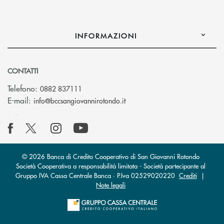
INFORMAZIONI
CONTATTI
Telefono:
0882 837111
(si apre l’app di posta elettr
E-mail:
info@bccsangiovannirotondo.it
© 2026 Banca di Credito Cooperativo di San Giovanni Rotondo
Società Cooperativa a responsabilità limitata - Società partecipante al
Gruppo IVA Cassa Centrale Banca · P.Iva 02529020220
Crediti
|
Note legali