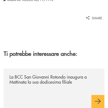
SHARE
Ti potrebbe interessare anche:
/news/la-bcc-san-giovanni-rotondo-inaugura-a-mattinata-la-sua-dodices
La BCC San Giovanni Rotondo inaugura a
Mattinata la sua dodicesima filiale