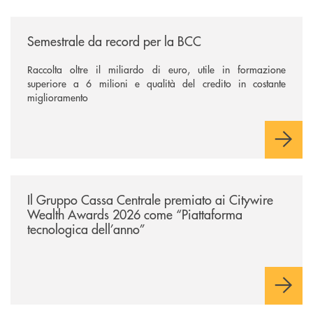
/news/semestrale-da-record-per-la-bcc/
Semestrale da record per la BCC
Raccolta oltre il miliardo di euro, utile in formazione
superiore a 6 milioni e qualità del credito in costante
miglioramento
/news/il-gruppo-cassa-centrale-premiato-ai-citywire-wealth-awards-20
Il Gruppo Cassa Centrale premiato ai Citywire
Wealth Awards 2026 come “Piattaforma
tecnologica dell’anno”