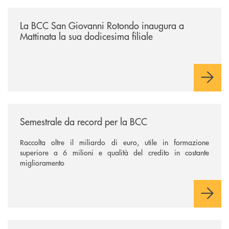
/news/la-bcc-san-giovanni-rotondo-inaugura-a-mattinata-la-sua-dodices
La BCC San Giovanni Rotondo inaugura a
Mattinata la sua dodicesima filiale
/news/semestrale-da-record-per-la-bcc/
Semestrale da record per la BCC
Raccolta oltre il miliardo di euro, utile in formazione
superiore a 6 milioni e qualità del credito in costante
miglioramento
/news/il-gruppo-cassa-centrale-premiato-ai-citywire-wealth-awards-20