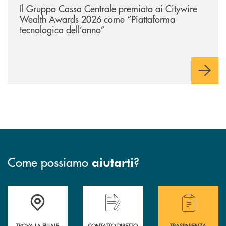
Il Gruppo Cassa Centrale premiato ai Citywire
Wealth Awards 2026 come “Piattaforma
tecnologica dell’anno”
Come possiamo
?
aiutarti
Accedi all' elenco completo delle filiali della BCC San Giovanni Rotond
Hai bisogno di assistenza immediata? Contatta
Hai bisogno di alcuni
TROVA LA FILIALE
CONTATTO DIRETTO
TRASPARENZA