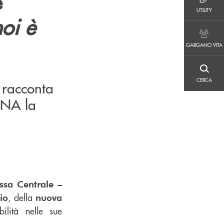
e
UTILITY
UTILITY
oi è
GARGANO VITA
GARGANO VITA
CERCA
CERCA
 racconta
DNA la
sa Centrale –
, della
io
nuova
ilità nelle sue