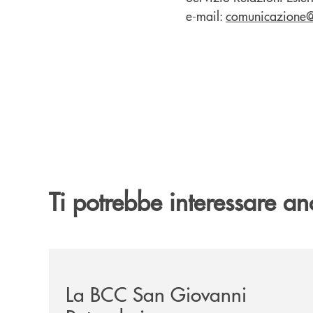
e-mail:
comunicazione@c
Ti potrebbe interessare an
/news/la-bcc-san-giovanni-rotondo-inaugura-a-ma
La BCC San Giovanni