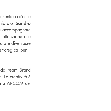
utentico ciò che
chiarato
Sandro
di accompagnare
e attenzione alle
ato e diventasse
rategica per il
o dal team Brand
 La creatività è
dia STARCOM del