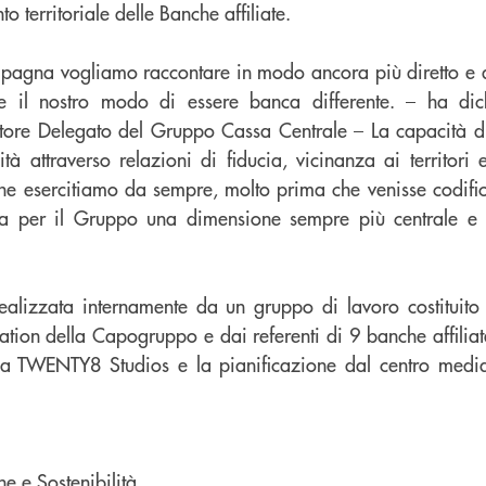
o territoriale delle Banche affiliate.
agna vogliamo raccontare in modo ancora più diretto e a
gue il nostro modo di essere banca differente. – ha di
atore Delegato del Gruppo Cassa Centrale – La capacità 
tà attraverso relazioni di fiducia, vicinanza ai territori 
e esercitiamo da sempre, molto prima che venisse codific
a per il Gruppo una dimensione sempre più centrale e st
alizzata internamente da un gruppo di lavoro costituit
on della Capogruppo e dai referenti di 9 banche affiliate.
nzia TWENTY8 Studios e la pianificazione dal centro me
ne e Sostenibilità