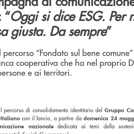
mpagna di comunicazion
 “
Oggi si dice ESG. Per n
sa giusta. Da sempre
”
el percorso “Fondato sul bene comune”
banca cooperativa che ha nel proprio 
ersone e ai territori.
il percorso di consolidamento identitario del
Gruppo Cas
con il lancio, a partire da
Italiano
domenica 24 magg
dedicata ai temi della sostenib
icazione nazionale