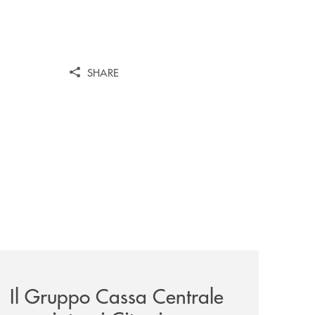
SHARE
news/il-gruppo-cassa-centrale-premiato-ai-citywire-wealt
Il Gruppo Cassa Centrale