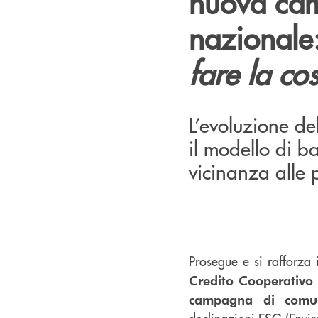
nuova ca
nazionale:
fare la co
L’evoluzione d
il modello di 
vicinanza alle p
Prosegue e si rafforza 
Credito Cooperativo 
campagna di comun