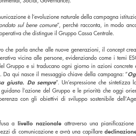
onmental, Social, Governance).
municazione è l’evoluzione naturale della campagna istituzi
ondato sul bene comune
”, perché racconta, in modo anc
cooperativa che distingue il Gruppo Cassa Centrale.
o che parla anche alle nuove generazioni, il concept crea
erativa vicina alle persone, evidenziando come i temi E
del Gruppo e si traducano ogni giorno in azioni concrete a
li. Da qui nasce il messaggio chiave della campagna: “
Ogg
”. Un’espressione che sintetizza la
osa giusta. Da sempre
 guidano l’azione del Gruppo e le priorità che oggi orient
 coerenza con gli obiettivi di sviluppo sostenibile dell’A
ffusa a
attraverso una pianificazione
livello nazionale
 mezzi di comunicazione e avrà una capillare
declinazione