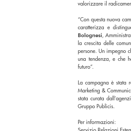
valorizzare il radicament
“Con questa nuova camp
caratterizza e distin
, Amministr
Bolognesi
la crescita delle comuni
persone. Un impegno ch
una tendenza, e che h
futuro”.
La campagna è stata re
Marketing & Communicati
stata curata dall’age
Gruppo Publicis.
Per informazioni:
Servizio Relazioni Ester