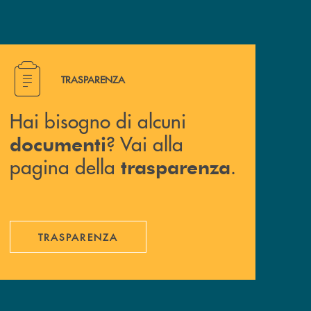
Hai bisogno di alcuni documenti ? Vai alla pagina della 
TRASPARENZA
Hai bisogno di alcuni
? Vai alla
documenti
pagina della
.
trasparenza
TRASPARENZA