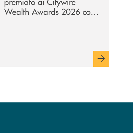
premiato ai Citywire
Wealth Awards 2026 come
“Piattaforma tecnologica
dell’anno”