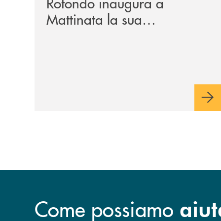
Rotondo inaugura a
Mattinata la sua
dodicesima filiale
Come possiamo
aiut