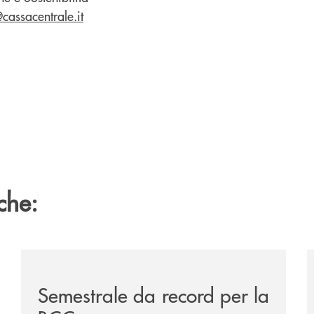
assacentrale.it
che:
ttinata-la-sua-dodicesima-filiale/
/news/semestrale-da-record-per-la-bcc/
/
Semestrale da record per la