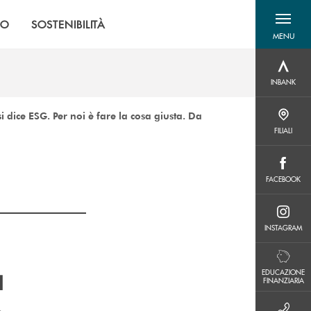
MO
SOSTENIBILITÀ
MENU
menu destra
INBANK
INBANK
ice ESG. Per noi è fare la cosa giusta. Da
FILIALI
FILIALI
FACEBOOK
FACEBOOK
INSTAGRAM
INSTAGRAM
a
EDUCAZIONE FINANZIARIA
EDUCAZIONE
FINANZIARIA