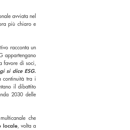
onale avviata nel
ora più chiaro e
tivo racconta un
SG appartengano
 favore di soci,
i si dice ESG.
 continuità tra i
ano il dibattito
genda 2030 delle
 multicanale che
, volta a
 locale