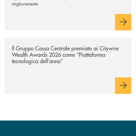
miglioramento
/news/il-gruppo-cassa-centrale-premiato-ai-citywire-wealth-awards-20
Il Gruppo Cassa Centrale premiato ai Citywire
Wealth Awards 2026 come “Piattaforma
tecnologica dell’anno”