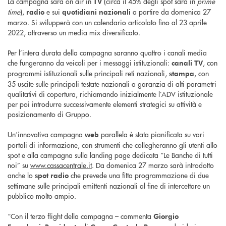
La campagna sarà on air in
(circa il 45% degli spot sarà in
prime
TV
time
),
e sui
a partire da domenica 27
radio
quotidiani nazionali
marzo. Si svilupperà con un calendario articolato fino al 23 aprile
2022, attraverso un media mix diversificato.
Per l’intera durata della campagna saranno quattro i canali media
che fungeranno da veicoli per i messaggi istituzionali:
, con
canali TV
programmi istituzionali sulle principali reti nazionali,
, con
stampa
35 uscite sulle principali testate nazionali a garanzia di alti parametri
qualitativi di copertura, richiamando inizialmente l’ADV istituzionale
per poi introdurre successivamente elementi strategici su attività e
posizionamento di Gruppo.
Un’innovativa campagna
parallela è stata pianificata su vari
web
portali di informazione, con strumenti che collegheranno gli utenti allo
spot e alla campagna sulla landing page dedicata “Le Banche di tutti
noi” su
www.cassacentrale.it
. Da domenica 27 marzo sarà introdotto
anche lo
che prevede una fitta programmazione di due
spot radio
settimane sulle principali emittenti nazionali al fine di intercettare un
pubblico molto ampio.
“Con il terzo flight della campagna – commenta
Giorgio