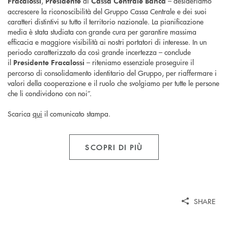
,
di
– desideriamo
Fracalossi
Presidente
Cassa Centrale Banca
accrescere la riconoscibilità del Gruppo Cassa Centrale e dei suoi
caratteri distintivi su tutto il territorio nazionale. La pianificazione
media è stata studiata con grande cura per garantire massima
efficacia e maggiore visibilità ai nostri portatori di interesse. In un
periodo caratterizzato da così grande incertezza – conclude
il
– riteniamo essenziale proseguire il
Presidente Fracalossi
percorso di consolidamento identitario del Gruppo, per riaffermare i
valori della cooperazione e il ruolo che svolgiamo per tutte le persone
che li condividono con noi”.
Scarica
qui
il comunicato stampa.
SCOPRI DI PIÙ
SHARE