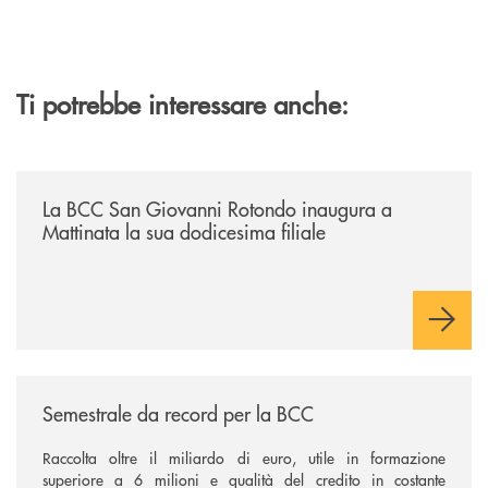
Ti potrebbe interessare anche:
/news/la-bcc-san-giovanni-rotondo-inaugura-a-mattinata-la-sua-dodices
La BCC San Giovanni Rotondo inaugura a
Mattinata la sua dodicesima filiale
/news/semestrale-da-record-per-la-bcc/
Semestrale da record per la BCC
Raccolta oltre il miliardo di euro, utile in formazione
superiore a 6 milioni e qualità del credito in costante