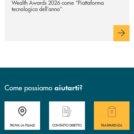
Wealth Awards 2026 come “Piattaforma
tecnologica dell’anno”
Come possiamo
?
aiutarti
Accedi all' elenco completo delle filiali della BCC San Giovanni Rotond
Hai bisogno di assistenza immediata? Contatta
Hai bisogno di alcuni
TROVA LA FILIALE
CONTATTO DIRETTO
TRASPARENZA