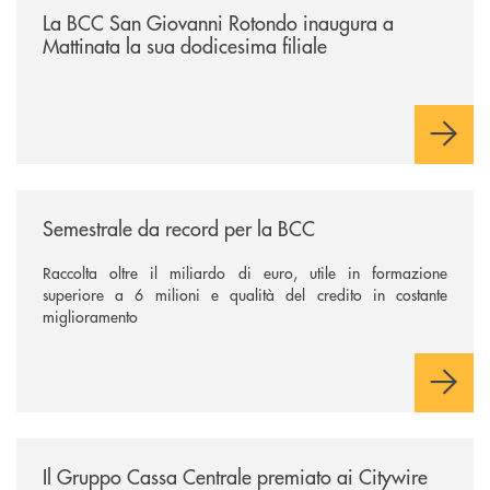
La BCC San Giovanni Rotondo inaugura a
Mattinata la sua dodicesima filiale
/news/semestrale-da-record-per-la-bcc/
Semestrale da record per la BCC
Raccolta oltre il miliardo di euro, utile in formazione
superiore a 6 milioni e qualità del credito in costante
miglioramento
/news/il-gruppo-cassa-centrale-premiato-ai-citywire-wealth-awards-20
Il Gruppo Cassa Centrale premiato ai Citywire