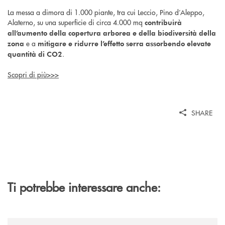
La messa a dimora di 1.000 piante, tra cui Leccio, Pino d’Aleppo,
Alaterno, su una superficie di circa 4.000 mq
contribuirà
all’aumento della copertura arborea e della biodiversità della
e a
zona
mitigare e ridurre l’effetto serra assorbendo elevate
.
quantità di CO2
Scopri di più>>>
SHARE
Ti potrebbe interessare anche:
/news/la-bcc-san-giovanni-rotondo-inaugura-a-mattinata-la-sua-dodices