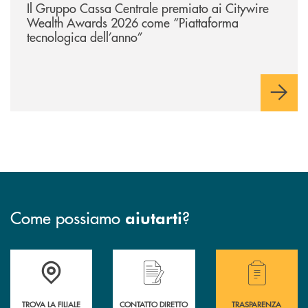
Il Gruppo Cassa Centrale premiato ai Citywire
Wealth Awards 2026 come “Piattaforma
tecnologica dell’anno”
Come possiamo
?
aiutarti
Accedi all' elenco completo delle filiali della BCC San Giovanni Rotond
Hai bisogno di assistenza immediata? Contatta
Hai bisogno di alcuni
TROVA LA FILIALE
CONTATTO DIRETTO
TRASPARENZA