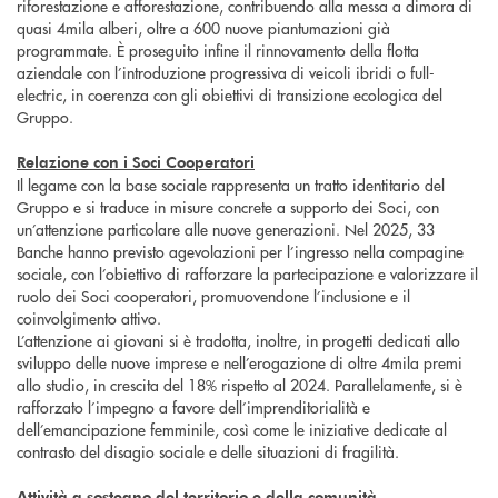
riforestazione e afforestazione, contribuendo alla messa a dimora di
quasi 4mila alberi, oltre a 600 nuove piantumazioni già
programmate. È proseguito infine il rinnovamento della flotta
aziendale con l’introduzione progressiva di veicoli ibridi o full-
electric, in coerenza con gli obiettivi di transizione ecologica del
Gruppo.
Relazione con i Soci Cooperatori
Il legame con la base sociale rappresenta un tratto identitario del
Gruppo e si traduce in misure concrete a supporto dei Soci, con
un’attenzione particolare alle nuove generazioni. Nel 2025, 33
Banche hanno previsto agevolazioni per l’ingresso nella compagine
sociale, con l’obiettivo di rafforzare la partecipazione e valorizzare il
ruolo dei Soci cooperatori, promuovendone l’inclusione e il
coinvolgimento attivo.
L’attenzione ai giovani si è tradotta, inoltre, in progetti dedicati allo
sviluppo delle nuove imprese e nell’erogazione di oltre 4mila premi
allo studio, in crescita del 18% rispetto al 2024. Parallelamente, si è
rafforzato l’impegno a favore dell’imprenditorialità e
dell’emancipazione femminile, così come le iniziative dedicate al
contrasto del disagio sociale e delle situazioni di fragilità.
Attività a sostegno del territorio e della comunità