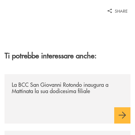
SHARE
Ti potrebbe interessare anche:
/news/la-bcc-san-giovanni-rotondo-inaugura-a-mattinata-la-sua-dodices
La BCC San Giovanni Rotondo inaugura a
Mattinata la sua dodicesima filiale
/news/semestrale-da-record-per-la-bcc/