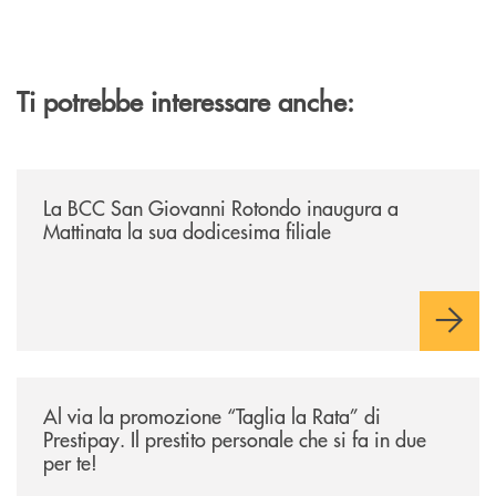
Ti potrebbe interessare anche:
/news/la-bcc-san-giovanni-rotondo-inaugura-a-mattinata-la-sua-dodices
La BCC San Giovanni Rotondo inaugura a
Mattinata la sua dodicesima filiale
/news/al-via-la-promozione-taglia-la-rata-di-prestipay-il-prestito-perso
Al via la promozione “Taglia la Rata” di
Prestipay. Il prestito personale che si fa in due
per te!