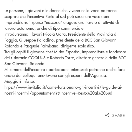
Le persone, i giovani e le donne che vivono nella zona potranno
scoprire che l'incentivo Resto al sud può sostenere vocazioni
imprenditoriali spesso "nascoste" e agevolare l'avvio di attività di
lavoro autonomo, anche di tipo commerciale.
Introdurranno i lavori Nicola Gatta, Presidente della Provincia di
Foggia, Giuseppe Palladino, presidente della BCC San Giovanni
Rotondo e Pasquale Palmisano, dirigente scolastico.
Tra gli ospiti il giovane chef Mirko Esposito, imprenditore e fondatore
del ristorante COQUUS e Roberto Torre, direttore generale della BCC
San Giovanni Rotondo
Al termine dell'incontro i partecipanti interessati potranno anche fare
anche dei colloqui one-to-one con gli esperti dell'Agenzia.
Maggiori info su:
https://www.invitalia.it/come-funzionano-gli-incentivi/le-guide-ai-
nostri-incentivi/appuntamenti?&incentive=Resto%20al%20Sud
SHARE