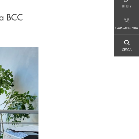
UTILITY
UTILITY
lla BCC
GARGANO VITA
GARGANO VITA
CERCA
CERCA