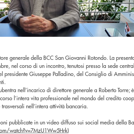
ettore generale della BCC San Giovanni Rotondo. La present
re, nel corso di un incontro, tenutosi presso la sede centrale
del presidente Giuseppe Palladino, del Consiglio di Amminis
ti.
ubentra nell’incarico di direttore generale a Roberto Torre; è
scorso l’intera vita professionale nel mondo del credito coop
asversali nell’intera attività bancaria.
oni pubblicate in un video diffuso sui social media della B
e.com/watch?v=7MzU1Ww5Hrk
)