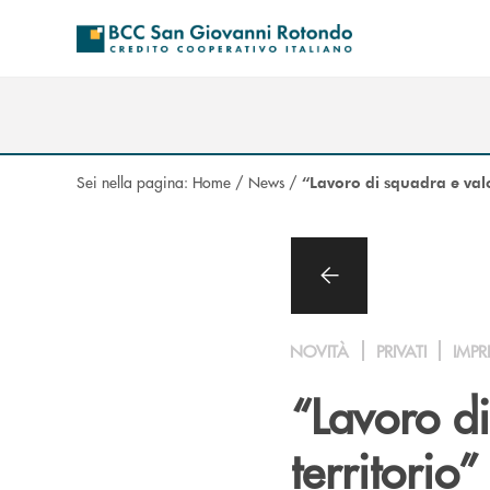
Salta al contenuto principale
Sei nella pagina:
Home
/
News
/
“Lavoro di squadra e valo
NOVITÀ
PRIVATI
IMPR
“Lavoro d
territorio”