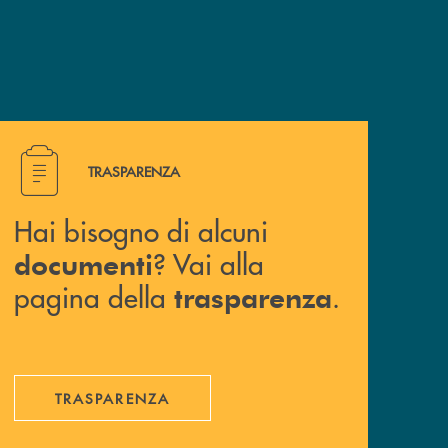
Hai bisogno di alcuni documenti ? Vai alla pagina della 
TRASPARENZA
Hai bisogno di alcuni
? Vai alla
documenti
pagina della
.
trasparenza
TRASPARENZA