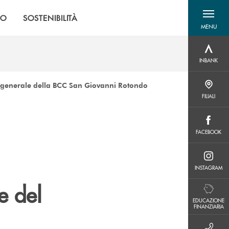
MO
SOSTENIBILITÀ
MENU
menu destra
INBANK
INBANK
ore generale della BCC San Giovanni Rotondo
FILIALI
FILIALI
FACEBOOK
FACEBOOK
INSTAGRAM
INSTAGRAM
e del
EDUCAZIONE FINANZIARIA
EDUCAZIONE
FINANZIARIA