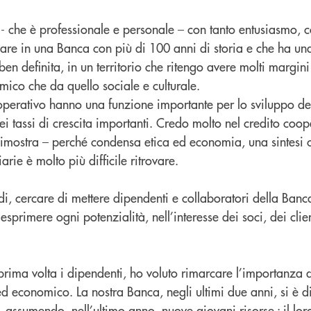
 - che è professionale e personale – con tanto entusiasmo, c
are in una Banca con più di 100 anni di storia e che ha un
 definita, in un territorio che ritengo avere molti margini 
mico che da quello sociale e culturale.
perativo hanno una funzione importante per lo sviluppo dei t
i tassi di crescita importanti. Credo molto nel credito coop
dimostra – perché condensa etica ed economia, una sintesi c
arie è molto più difficile ritrovare.
, cercare di mettere dipendenti e collaboratori della Banca
esprimere ogni potenzialità, nell’interesse dei soci, dei clien
 prima volta i dipendenti, ho voluto rimarcare l’importanza 
ed economico. La nostra Banca, negli ultimi due anni, si è d
, assumendo, nell’ultimo anno, nuove giovani risorse : il lo