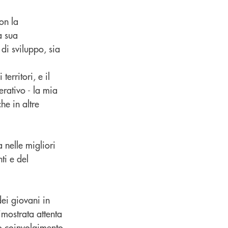
on la
a sua
di sviluppo, sia
erritori, e il
erativo - la mia
he in altre
 nelle migliori
ti e del
dei giovani in
imostrata attenta
ro coinvolgimento