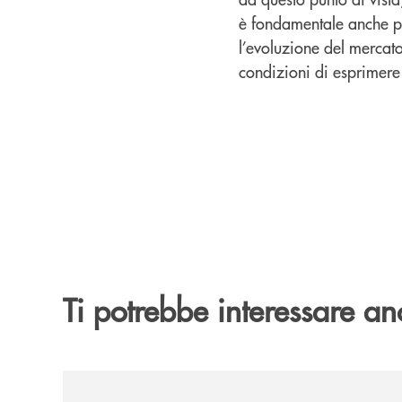
è fondamentale anche per
l’evoluzione del mercat
condizioni di esprimere t
Ti potrebbe interessare an
/news/la-bcc-san-giovanni-rotondo-inaugura-a-ma