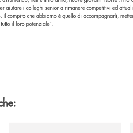
 aiutare i colleghi senior a rimanere competitivi ed attual
o. Il compito che abbiamo è quello di accompagnarli, metten
utto il loro potenziale”.
che:
ttinata-la-sua-dodicesima-filiale/
/news/semestrale-da-record-per-la-bcc/
/