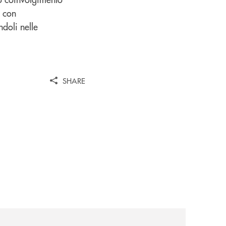
i con
doli nelle
SHARE
news/il-gruppo-cassa-centrale-premiato-ai-citywire-wealt