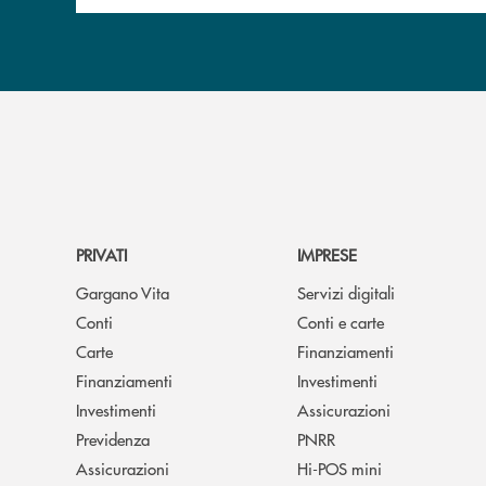
PRIVATI
IMPRESE
Gargano Vita
Servizi digitali
Conti
Conti e carte
Carte
Finanziamenti
Finanziamenti
Investimenti
Investimenti
Assicurazioni
Previdenza
PNRR
Assicurazioni
Hi-POS mini