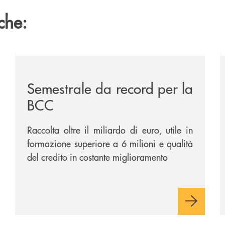
che:
ttinata-la-sua-dodicesima-filiale/
/news/semestrale-da-record-per-la-bcc/
/
Semestrale da record per la
BCC
Raccolta oltre il miliardo di euro, utile in
formazione superiore a 6 milioni e qualità
del credito in costante miglioramento