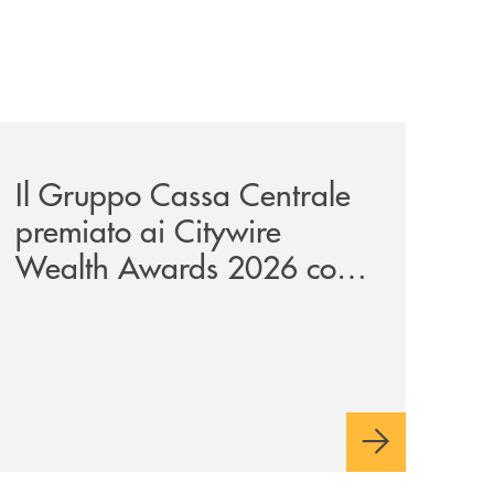
news/il-gruppo-cassa-centrale-premiato-ai-citywire-wealt
Il Gruppo Cassa Centrale
premiato ai Citywire
Wealth Awards 2026 come
“Piattaforma tecnologica
dell’anno”