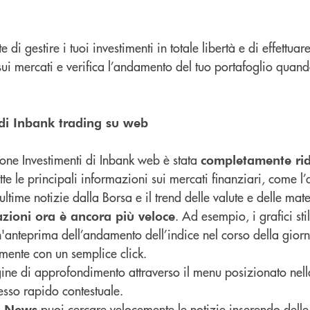
e di gestire i tuoi investimenti in totale libertà e di effettua
sui mercati e verifica l’andamento del tuo portafoglio qua
 di Inbank trading su web
one Investimenti di Inbank web è stata
completamente ri
tutte le principali informazioni sui mercati finanziari, come 
 ultime notizie dalla Borsa e il trend delle valute e delle mat
. Ad esempio, i grafici stil
azioni ora è ancora più veloce
'anteprima dell’andamento dell’indice nel corso della giorn
mente con un semplice click.
ine di approfondimento attraverso il menu posizionato nell
cesso rapido contestuale.
puoi cercare velocemente le notizie inserendo delle
e News