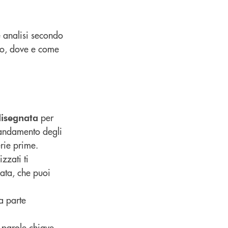
re analisi secondo
ndo, dove e come
per
disegnata
l’andamento degli
erie prime.
izzati ti
ata, che puoi
a parte
 parole chiave