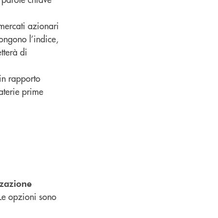
mercati azionari
pongono l’indice,
tterà di
 in rapporto
materie prime
zzazione
 Le opzioni sono