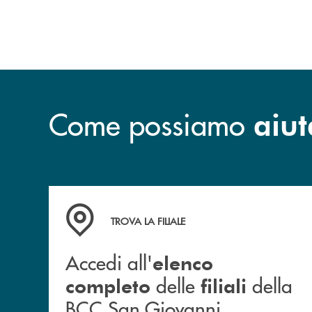
Come possiamo
aiut
Accedi all' elenco completo delle filiali dell
TROVA LA FILIALE
Accedi all'
elenco
delle
della
completo
filiali
BCC San Giovanni