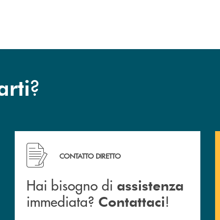
?
arti
a BCC San Giovanni Rotondo.
Hai bisogno di assistenza immediata? Contattaci !
CONTATTO DIRETTO
Hai bisogno di
assistenza
immediata?
!
Contattaci