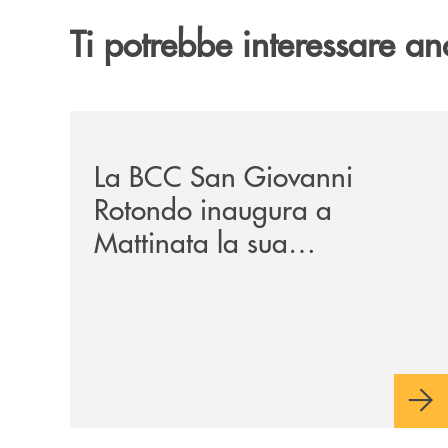
Ti potrebbe interessare an
/news/la-bcc-san-giovanni-rotondo-inaugura-a-ma
La BCC San Giovanni
Rotondo inaugura a
Mattinata la sua
dodicesima filiale