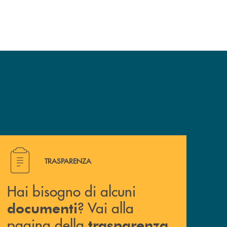
Hai bisogno di alcuni documenti ? Vai alla pagina della 
TRASPARENZA
Hai bisogno di alcuni
? Vai alla
documenti
pagina della
.
trasparenza