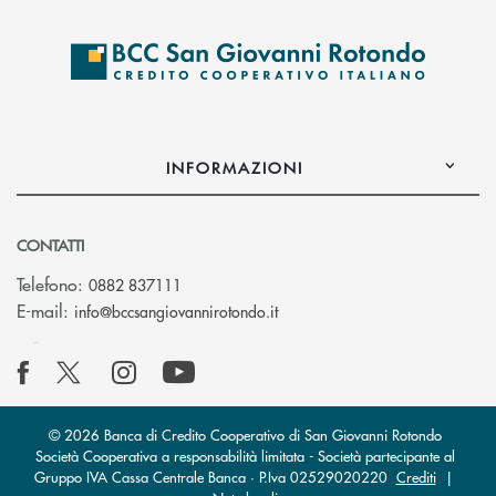
INFORMAZIONI
CONTATTI
Telefono:
0882 837111
(si apre l’app di posta elettr
E-mail:
info@bccsangiovannirotondo.it
© 2026 Banca di Credito Cooperativo di San Giovanni Rotondo
Società Cooperativa a responsabilità limitata - Società partecipante al
Gruppo IVA Cassa Centrale Banca · P.Iva 02529020220
Crediti
|