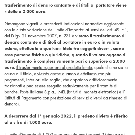
trasferimento di denaro contante e di titoli al portatore viene
.
ridotto a 2.000 euro
Rimangono vigenti le precedenti indicazioni normative aggiornate
con la citata variazione del limite d’importo: ai sensi dell’art. 49, c.1,
del D.lgs. 21 novembre 2007, n. 231 è
vietato il trasferimento di
denaro contante e di titoli al portatore in euro o in valuta
estera, effettuato a qualsiasi titolo tra soggetti diversi, siano
esse persone fisiche o giuridiche, quando il valore oggetto di
trasferimento, è complessivamente pari o superiore a 2.000
Il trasferimento superiore al predetto limite
, quale che ne sia la
euro.
causa o il titolo,
è vietato anche quando è effettuato con più
pagamenti, inferiori alla soglia, che appaiono artificiosamente
frazionati
e può essere eseguito esclusivamente per il tramite di
banche, Poste italiane S.p.a., IMEL (Istituti di moneta elettronica) e IP
(Istituti di Pagamento con prestazione di servizi diversi da rimessa di
denaro).
A decorrere dal 1° gennaio 2022, il predetto divieto è riferito
alla cifra di 1.000 euro.
Il limite d’importo di 1.000 euro previsto per i commi 2 (rimessa di