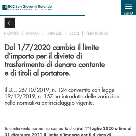
Salta al contenuto principale
MENU
NOVITÀ
PRIVATI
IMPRESE
SOCI
TERRITORIO
Dal 1/7/2020 cambia il limite
d’importo per il divieto di
trasferimento di denaro contante
e di titoli al portatore.
Il D.L. 26/10/2019, n. 124 convertito con legge
19/12/2019, n. 157 ha introdotto delle variazioni
nella normativa antiriciclaggio vigente.
Tale intervento normativo comporta che
dal 1° luglio 2020 e fino al
31 dicembre 2021
il limite d’importo per il divieto di