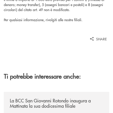
denaro; money transfer), 5 (assegni bancari e postali) e 8 (assegni
circolari) del citato art. 49 non è modificato.
Per qualsiasi informazione, rivolgiti alle nostre filiali.
SHARE
Ti potrebbe interessare anche:
/news/la-bcc-san-giovanni-rotondo-inaugura-a-mattinata-la-sua-dodices
La BCC San Giovanni Rotondo inaugura a
Mattinata la sua dodicesima filiale