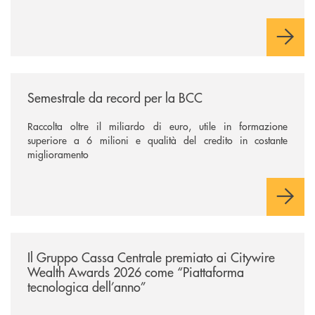
/news/semestrale-da-record-per-la-bcc/
Semestrale da record per la BCC
Raccolta oltre il miliardo di euro, utile in formazione
superiore a 6 milioni e qualità del credito in costante
miglioramento
/news/il-gruppo-cassa-centrale-premiato-ai-citywire-wealth-awards-20
Il Gruppo Cassa Centrale premiato ai Citywire
Wealth Awards 2026 come “Piattaforma
tecnologica dell’anno”