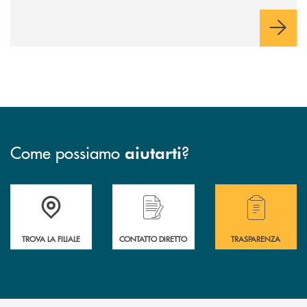
Come possiamo
?
aiutarti
Accedi all' elenco completo delle filiali della BCC San Giovanni Rotond
Hai bisogno di assistenza immediata? Contatta
Hai bisogno di alcuni
TROVA LA FILIALE
CONTATTO DIRETTO
TRASPARENZA