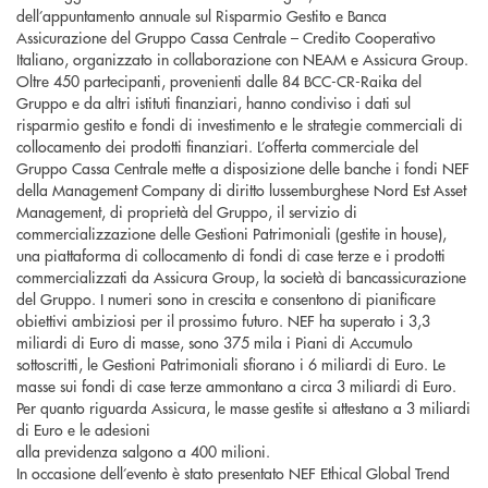
dell’appuntamento annuale sul Risparmio Gestito e Banca
Assicurazione del Gruppo Cassa Centrale – Credito Cooperativo
Italiano, organizzato in collaborazione con NEAM e Assicura Group.
Oltre 450 partecipanti, provenienti dalle 84 BCC-CR-Raika del
Gruppo e da altri istituti finanziari, hanno condiviso i dati sul
risparmio gestito e fondi di investimento e le strategie commerciali di
collocamento dei prodotti finanziari. L’offerta commerciale del
Gruppo Cassa Centrale mette a disposizione delle banche i fondi NEF
della Management Company di diritto lussemburghese Nord Est Asset
Management, di proprietà del Gruppo, il servizio di
commercializzazione delle Gestioni Patrimoniali (gestite in house),
una piattaforma di collocamento di fondi di case terze e i prodotti
commercializzati da Assicura Group, la società di bancassicurazione
del Gruppo. I numeri sono in crescita e consentono di pianificare
obiettivi ambiziosi per il prossimo futuro. NEF ha superato i 3,3
miliardi di Euro di masse, sono 375 mila i Piani di Accumulo
sottoscritti, le Gestioni Patrimoniali sfiorano i 6 miliardi di Euro. Le
masse sui fondi di case terze ammontano a circa 3 miliardi di Euro.
Per quanto riguarda Assicura, le masse gestite si attestano a 3 miliardi
di Euro e le adesioni
alla previdenza salgono a 400 milioni.
In occasione dell’evento è stato presentato NEF Ethical Global Trend