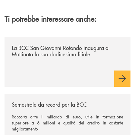
Ti potrebbe interessare anche:
/news/la-bcc-san-giovanni-rotondo-inaugura-a-mattinata-la-sua-dodices
La BCC San Giovanni Rotondo inaugura a
Mattinata la sua dodicesima filiale
/news/semestrale-da-record-per-la-bcc/
Semestrale da record per la BCC
Raccolta oltre il miliardo di euro, utile in formazione
superiore a 6 milioni e qualità del credito in costante
miglioramento