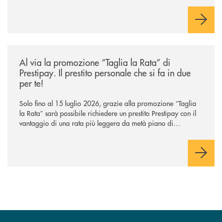
/news/al-via-la-promozione-taglia-la-rata-di-prestipay-il-prestito-perso
Al via la promozione “Taglia la Rata” di
Prestipay. Il prestito personale che si fa in due
per te!
Solo fino al 15 luglio 2026, grazie alla promozione “Taglia
la Rata” sarà possibile richiedere un prestito Prestipay con il
vantaggio di una rata più leggera da metà piano di
rimborso.