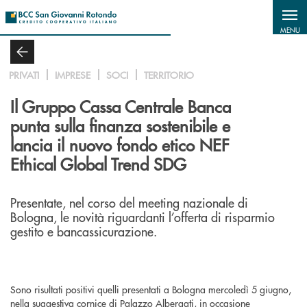
Salta al contenuto principale
MENU
PRIVATI
IMPRESE
SOCI
TERRITORIO
Il Gruppo Cassa Centrale Banca
punta sulla finanza sostenibile e
lancia il nuovo fondo etico NEF
Ethical Global Trend SDG
Presentate, nel corso del meeting nazionale di
Bologna, le novità riguardanti l’offerta di risparmio
gestito e bancassicurazione.
Sono risultati positivi quelli presentati a Bologna mercoledì 5 giugno,
nella suggestiva cornice di Palazzo Albergati, in occasione