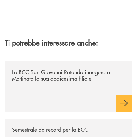
Ti potrebbe interessare anche:
/news/la-bcc-san-giovanni-rotondo-inaugura-a-mattinata-la-sua-dodices
La BCC San Giovanni Rotondo inaugura a
Mattinata la sua dodicesima filiale
/news/semestrale-da-record-per-la-bcc/
Semestrale da record per la BCC