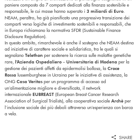
paniere composto da 7 comparti dedicati alla finanza sostenibile e
responsabile, le cui masse hanno superato i
.
3 miliardi di Euro
NEAM, peraltro, ha già pianificato una progressiva transizione dei
comparti verso logiche di investimento sostenibili e responsabili, che
in Europa richiamano la normativa SFDR (Sustainable Finance
Disclosure Regulation).
In questo ambito, rimarchevole è anche il sostegno che NEAM destina
ad iniziative di carattere sociale e solidaristico, tra le quali si
segnalano
per sostenere la ricerca sulle malattie genetiche
Telethon
rare,
per la
l’Azienda Ospedaliero – Universitaria di Modena
gestione dei pazienti affetti da epidermolisi bollosa, la
Croce
lussemburghese in Ucraina per le iniziative di assistenza, la
Rossa
ONG
per un programma di accesso ad
Casa Veritas
un’alimentazione migliore e diversificata, il network
internazionale
(European Breast Cancer Research
EUBREAST
Association of Surgical Trialists), alla cooperativa sociale
per
Archè
l’inclusione sociale dei più deboli attraverso un’esperienza con barca
a vela.
SHARE