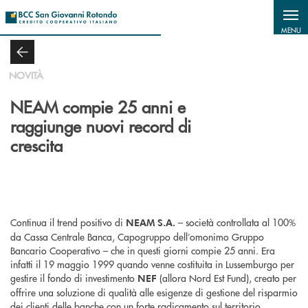
Salta al contenuto principale
MENU
NOVITÀ
NEAM compie 25 anni e
raggiunge nuovi record di
crescita
Continua il trend positivo di
– società controllata al 100%
NEAM S.A.
da Cassa Centrale Banca, Capogruppo dell’omonimo Gruppo
Bancario Cooperativo – che in questi giorni compie 25 anni. Era
infatti il 19 maggio 1999 quando venne costituita in Lussemburgo per
gestire il fondo di investimento
(allora Nord Est Fund), creato per
NEF
offrire una soluzione di qualità alle esigenze di gestione del risparmio
dei clienti delle banche con un forte radicamento sul territorio.