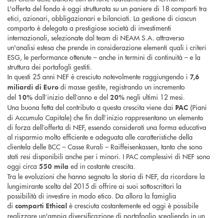
L'offerta del fondo è oggi strutturata su un paniere di 18 comparti tra
etici, azionari, obbligazionari e bilanciati. La gestione di ciascun
comparto è delegata a prestigiose società di investimenti
internazionali, selezionate dal team di NEAM S.A. attraverso
un'analisi estesa che prende in considerazione elementi quali i criteri
ESG, le performance ottenute – anche in termini di continuità – e la
struttura dei portafogli gestiti.
In questi 25 anni NEF è cresciuto notevolmente raggiungendo i
7,6
di masse gestite, registrando un incremento
miliardi di Euro
del
dall’inizio dell’anno e del
negli ultimi 12 mesi.
10%
20%
Una buona fetta del contributo a questa crescita viene dai
(Piani
PAC
di Accumulo Capitale) che fin dall’inizio rappresentano un elemento
di forza dell’offerta di NEF, essendo considerati una forma educativa
al risparmio molto efficiente e adeguata alle caratteristiche della
clientela delle BCC – Casse Rurali – Raiffeisenkassen, tanto che sono
stati resi disponibili anche per i minori. I PAC complessivi di NEF sono
oggi circa
ed in costante crescita.
550 mila
Tra le evoluzioni che hanno segnato la storia di NEF, da ricordare la
lungimirante scelta del 2015 di offrire ai suoi sottoscrittori la
possibilità di investire in modo etico. Da allora la famiglia
di
è cresciuta costantemente ed oggi è possibile
comparti Ethical
realizzare un'ampia diversificazione di portafoglio scegliendo in un