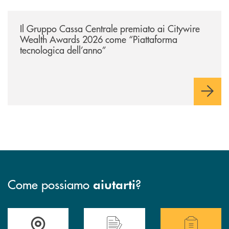
/news/il-gruppo-cassa-centrale-premiato-ai-citywire-wealth-awards-20
Il Gruppo Cassa Centrale premiato ai Citywire
Wealth Awards 2026 come “Piattaforma
tecnologica dell’anno”
Come possiamo
?
aiutarti
Accedi all' elenco completo delle filiali della BCC San Giovanni Rotond
Hai bisogno di assistenza immediata? Contatta
Hai bisogno di alcuni