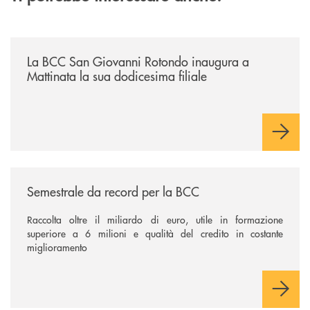
/news/la-bcc-san-giovanni-rotondo-inaugura-a-mattinata-la-sua-dodices
La BCC San Giovanni Rotondo inaugura a
Mattinata la sua dodicesima filiale
/news/semestrale-da-record-per-la-bcc/
Semestrale da record per la BCC
Raccolta oltre il miliardo di euro, utile in formazione
superiore a 6 milioni e qualità del credito in costante
miglioramento