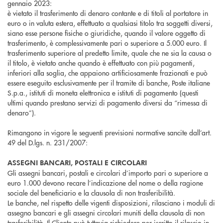
gennaio 2023:
è vietato il trasferimento di denaro contante e di titoli al portatore in
euro o in valuta estera, effettuato a qualsiasi titolo tra soggetti diversi,
siano esse persone fisiche o giuridiche, quando il valore oggetto di
trasferimento, è complessivamente pari o superiore a 5.000 euro. Il
trasferimento superiore al predetto limite, quale che ne sia la causa o
il titolo, è vietato anche quando è effettuato con più pagamenti,
inferiori alla soglia, che appaiono artificiosamente frazionati e può
essere eseguito esclusivamente per il tramite di banche, Poste italiane
S.p.a., istituti di moneta elettronica e istituti di pagamento (questi
ultimi quando prestano servizi di pagamento diversi da “rimessa di
denaro”).
Rimangono in vigore le seguenti previsioni normative sancite dall’art.
49 del D.lgs. n. 231/2007:
ASSEGNI BANCARI, POSTALI E CIRCOLARI
Gli assegni bancari, postali e circolari d’importo pari o superiore a
euro 1.000 devono recare l’indicazione del nome o della ragione
sociale del beneficiario e la clausola di non trasferibilità.
Le banche, nel rispetto delle vigenti disposizioni, rilasciano i moduli di
assegno bancari e gli assegni circolari muniti della clausola di non
trasferibilità. Il Cliente può tuttavia richiedere per iscritto il rilascio in