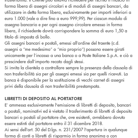
forma libera di assegni circolari e di moduli di assegni bancari, da
utilizzare in detta forma libera, esclusivamente per importi inferiori a
euro 1.000 (vale a dire fino a euro 999,99). Per ciascun modulo di
assegno bancario e per ogni assegno circolare emesso in forma
libera, il richiedente dovrà corrispondere la somma di euro 1,50 a
titolo di imposta di bollo.
Gli assegni bancari e postali, emessi all’ordine del traente (c.d.
assegni a “me medesimo” o “mio proprio”) possono essere girati
unicamente per l’incasso a una banca o a Poste Italiane S.p.A. e ciò a
prescindere dall’importo recato dagli stessi.
Si invita la clientela a controllare sempre la presenza della clausola di
non trasferibilità sia per gli assegni emessi sia per quelli ricevuti. La
banca è disponibile per la sostituzione di vecchi carnet di assegni
privi della clausola di non trasferibilità prestampata.
LIBRETTI DI DEPOSITO AL PORTATORE
E’ ammessa esclusivamente l'emissione di libretti di deposito, bancari
o postali, nominativi ed è vietato il trasferimento di libretti di deposito
bancari o postali al portatore che, ove esistenti, avrebbero dovuto
essere estinti dal portatore entro il 31 dicembre 2018.
Ai sensi dell’art. 50 del D.lgs. n. 231/2007 l'apertura in qualunque
forma di conti o libretti di risparmio in forma anonima o con