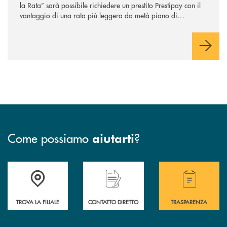
la Rata” sarà possibile richiedere un prestito Prestipay con il
vantaggio di una rata più leggera da metà piano di
rimborso.
Come possiamo
?
aiutarti
Accedi all' elenco completo delle filiali della BCC San Giovanni Rotond
Hai bisogno di assistenza immediata? Contatta
Hai bisogno di alcuni
TROVA LA FILIALE
CONTATTO DIRETTO
TRASPARENZA