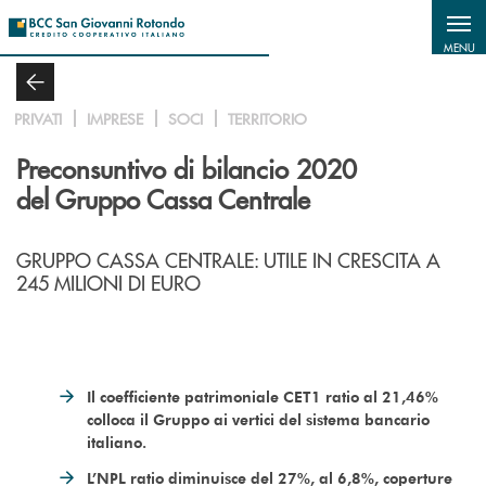
Salta al contenuto principale
MENU
PRIVATI
IMPRESE
SOCI
TERRITORIO
Preconsuntivo di bilancio 2020
del Gruppo Cassa Centrale
GRUPPO CASSA CENTRALE: UTILE IN CRESCITA A
245 MILIONI DI EURO
Il coefficiente patrimoniale CET1 ratio al 21,46%
colloca il Gruppo ai vertici del sistema bancario
italiano.
L’NPL ratio diminuisce del 27%, al 6,8%, coperture