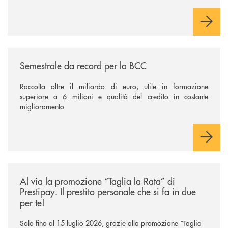
/news/semestrale-da-record-per-la-bcc/
Semestrale da record per la BCC
Raccolta oltre il miliardo di euro, utile in formazione
superiore a 6 milioni e qualità del credito in costante
miglioramento
/news/al-via-la-promozione-taglia-la-rata-di-prestipay-il-prestito-perso
Al via la promozione “Taglia la Rata” di
Prestipay. Il prestito personale che si fa in due
per te!
Solo fino al 15 luglio 2026, grazie alla promozione “Taglia