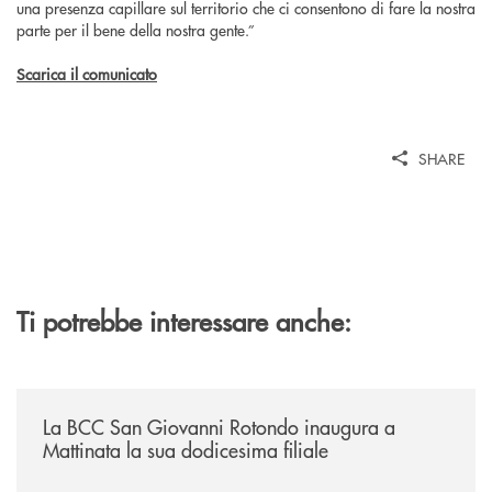
una presenza capillare sul territorio che ci consentono di fare la nostra
parte per il bene della nostra gente.”
Scarica il comunicato
SHARE
Ti potrebbe interessare anche:
/news/la-bcc-san-giovanni-rotondo-inaugura-a-mattinata-la-sua-dodices
La BCC San Giovanni Rotondo inaugura a
Mattinata la sua dodicesima filiale