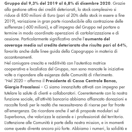
. Grazie
Gruppo dal 9,3% del 2019 al 6,8% di dicembre 2020
alla gestione attiva dei crediti deteriorati, lo stock complessivo si
riduce di 850 milioni di Euro (pari al 20% dello stock in essere a fine
2019), variazione in gran parte riconducibile alla contrazione delle
sofferenze (-600 milioni), e all’impegno del Gruppo nel portare a
termine in modo coordinato operazioni di cartolarizzazione e di
cessione. Particolarmente significativo anche l’
aumento del
,
coverage medio sul credito deteriorato che risulta pari al 64%
favorito anche dalle linee guida della Capogruppo in materia di
accantonamenti.
Nel coniugare crescita e redditività con l’autentica matrice
cooperativa e localistica del Gruppo, non sono mancate le iniziative
volte a rispondere alle esigenze delle Comunità di riferimento.
“Nel 2020 – afferma il
Presidente di Cassa Centrale Banca,
– Ci siamo innanzitutto attivati con impegno per
Giorgio Fracalossi
tutelare la salute di clienti e collaboratori. Coerentemente con la nostra
funzione sociale, all’attività bancaria abbiamo affiancato donazioni e
raccolte fondi per le realtà che necessitavano di risorse per far fronte
all’emergenza. Da ricordare anche il set di proposte modulari sul
Superbonus, che valorizza le aziende e i professionisti del territorio.
L’attenzione alle Comunità è parte della nostra mission, e in momenti
come questo diventa ancora più forte. Abbiamo i numeri, la solidità e