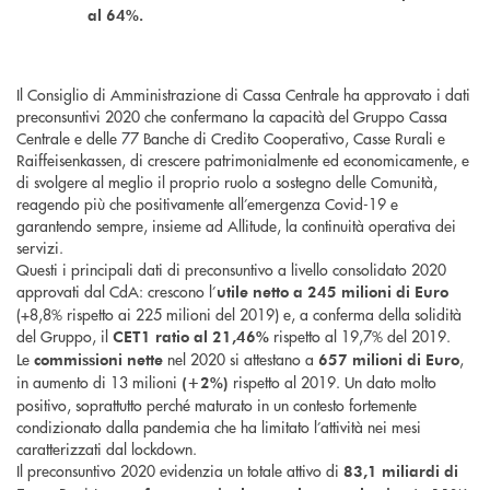
al 64%.
Il Consiglio di Amministrazione di Cassa Centrale ha approvato i dati
preconsuntivi 2020 che confermano la capacità del Gruppo Cassa
Centrale e delle 77 Banche di Credito Cooperativo, Casse Rurali e
Raiffeisenkassen, di crescere patrimonialmente ed economicamente, e
di svolgere al meglio il proprio ruolo a sostegno delle Comunità,
reagendo più che positivamente all’emergenza Covid-19 e
garantendo sempre, insieme ad Allitude, la continuità operativa dei
servizi.
Questi i principali dati di preconsuntivo a livello consolidato 2020
approvati dal CdA: crescono l’
utile netto a 245 milioni di Euro
(+8,8% rispetto ai 225 milioni del 2019) e, a conferma della solidità
del Gruppo, il
rispetto al 19,7% del 2019.
CET1 ratio al 21,46%
Le
nel 2020 si attestano a
,
commissioni nette
657 milioni di Euro
in aumento di 13 milioni
rispetto al 2019. Un dato molto
(+2%)
positivo, soprattutto perché maturato in un contesto fortemente
condizionato dalla pandemia che ha limitato l’attività nei mesi
caratterizzati dal lockdown.
Il preconsuntivo 2020 evidenzia un totale attivo di
83,1 miliardi di