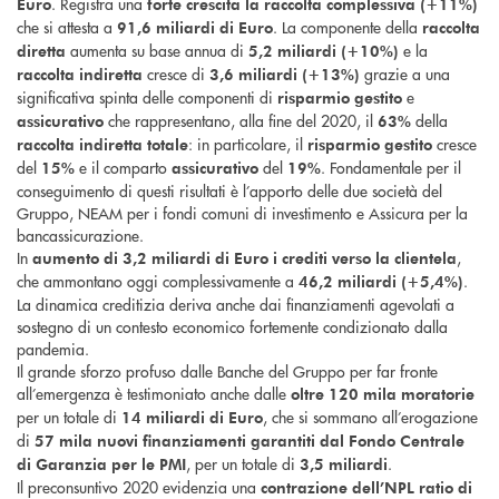
. Registra una
Euro
forte crescita la raccolta complessiva (+11%)
che si attesta a
. La componente della
91,6 miliardi di Euro
raccolta
aumenta su base annua di
e la
diretta
5,2 miliardi (+10%)
cresce di
grazie a una
raccolta indiretta
3,6 miliardi (+13%)
significativa spinta delle componenti di
e
risparmio gestito
che rappresentano, alla fine del 2020, il
della
assicurativo
63%
: in particolare, il
cresce
raccolta indiretta totale
risparmio gestito
del
e il comparto
del
. Fondamentale per il
15%
assicurativo
19%
conseguimento di questi risultati è l’apporto delle due società del
Gruppo, NEAM per i fondi comuni di investimento e Assicura per la
bancassicurazione.
In
,
aumento di 3,2 miliardi di Euro i crediti verso la clientela
che ammontano oggi complessivamente a
.
46,2 miliardi (+5,4%)
La dinamica creditizia deriva anche dai finanziamenti agevolati a
sostegno di un contesto economico fortemente condizionato dalla
pandemia.
Il grande sforzo profuso dalle Banche del Gruppo per far fronte
all’emergenza è testimoniato anche dalle
oltre 120 mila moratorie
per un totale di
, che si sommano all’erogazione
14 miliardi di Euro
di
57 mila nuovi finanziamenti garantiti dal Fondo Centrale
, per un totale di
.
di Garanzia per le PMI
3,5 miliardi
Il preconsuntivo 2020 evidenzia una
contrazione dell’NPL ratio di