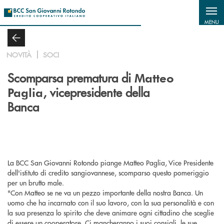
Salta al contenuto principale
MENU
NOVITÀ
SOCI
Scomparsa prematura di
Matteo
, vicepresidente della
Paglia
Banca
La BCC San Giovanni Rotondo piange Matteo Paglia, Vice Presidente
dell'istituto di credito sangiovannese, scomparso questo pomeriggio
per un brutto male.
"Con Matteo se ne va un pezzo importante della nostra Banca. Un
uomo che ha incarnato con il suo lavoro, con la sua personalità e con
la sua presenza lo spirito che deve animare ogni cittadino che sceglie
di essere un cooperatore. Ci mancheranno i suoi consigli, le sue