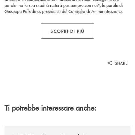
parole ma la sua eredità resterà per sempre con noi", le parole di
Giuseppe Palladino, presidente del Consiglio di Amministrazione.
SCOPRI DI PIÙ
SHARE
Ti potrebbe interessare anche:
/news/la-bcc-san-giovanni-rotondo-inaugura-a-mattinata-la-sua-dodices