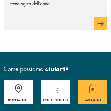
tecnologica dell’anno”
Come possiamo
?
aiutarti
Accedi all' elenco completo delle filiali della BCC San Giovanni Rotond
Hai bisogno di assistenza immediata? Contatta
Hai bisogno di alcuni
TROVA LA FILIALE
CONTATTO DIRETTO
TRASPARENZA