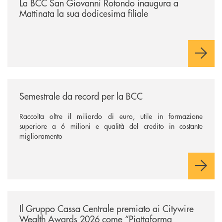
La BCC San Giovanni Rotondo inaugura a
Mattinata la sua dodicesima filiale
/news/semestrale-da-record-per-la-bcc/
Semestrale da record per la BCC
Raccolta oltre il miliardo di euro, utile in formazione
superiore a 6 milioni e qualità del credito in costante
miglioramento
/news/il-gruppo-cassa-centrale-premiato-ai-citywire-wealth-awards-20
Il Gruppo Cassa Centrale premiato ai Citywire
Wealth Awards 2026 come “Piattaforma