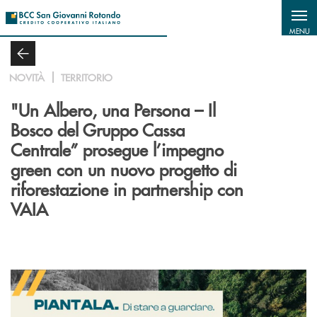
Salta al contenuto principale
MENU
NOVITÀ
TERRITORIO
"Un Albero, una Persona – Il
Bosco del Gruppo Cassa
Centrale” prosegue l’impegno
green con un nuovo progetto di
riforestazione in partnership con
VAIA