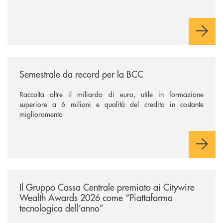
/news/semestrale-da-record-per-la-bcc/
Semestrale da record per la BCC
Raccolta oltre il miliardo di euro, utile in formazione
superiore a 6 milioni e qualità del credito in costante
miglioramento
/news/il-gruppo-cassa-centrale-premiato-ai-citywire-wealth-awards-20
Il Gruppo Cassa Centrale premiato ai Citywire
Wealth Awards 2026 come “Piattaforma
tecnologica dell’anno”