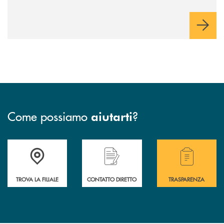
Come possiamo
?
aiutarti
Accedi all' elenco completo delle filiali della BCC San Giovanni Rotond
Hai bisogno di assistenza immediata? Contatta
Hai bisogno di alcuni
TROVA LA FILIALE
CONTATTO DIRETTO
TRASPARENZA