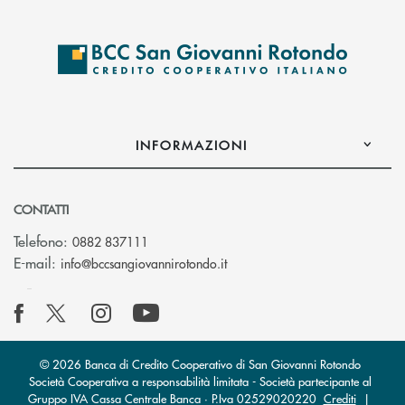
INFORMAZIONI
CONTATTI
Telefono:
0882 837111
(si apre l’app di posta elettr
E-mail:
info@bccsangiovannirotondo.it
© 2026 Banca di Credito Cooperativo di San Giovanni Rotondo
Società Cooperativa a responsabilità limitata - Società partecipante al
Gruppo IVA Cassa Centrale Banca · P.Iva 02529020220
Crediti
|