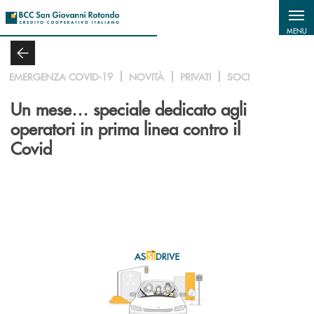
Salta al contenuto principale
MENU
EMERGENZA COVID-19
NOVITÀ
PRIVATI
SOCI
Un mese… speciale dedicato agli
operatori in prima linea contro il
Covid