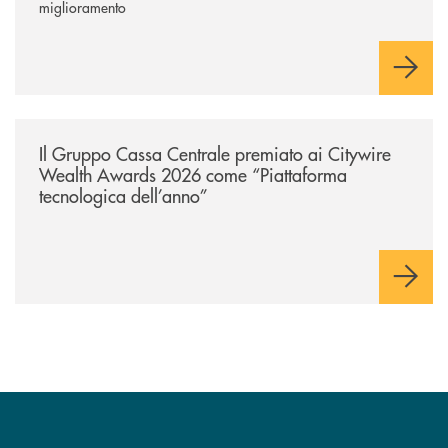
miglioramento
/news/il-gruppo-cassa-centrale-premiato-ai-citywire-wealth-awards-20
Il Gruppo Cassa Centrale premiato ai Citywire
Wealth Awards 2026 come “Piattaforma
tecnologica dell’anno”