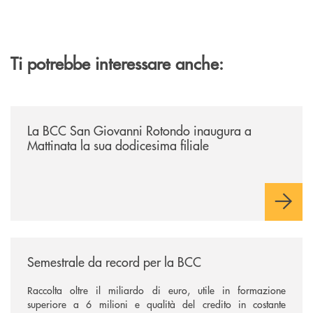
Ti potrebbe interessare anche:
/news/la-bcc-san-giovanni-rotondo-inaugura-a-mattinata-la-sua-dodices
La BCC San Giovanni Rotondo inaugura a
Mattinata la sua dodicesima filiale
/news/semestrale-da-record-per-la-bcc/
Semestrale da record per la BCC
Raccolta oltre il miliardo di euro, utile in formazione
superiore a 6 milioni e qualità del credito in costante