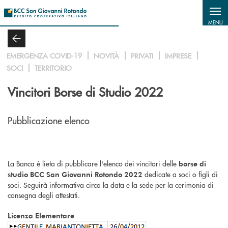
Salta al contenuto principale
MENU
EMERGENZA COVID-19
NOVITÀ
PRIVATI
IMPRESE
SOCI
TERRITORIO
Vincitori Borse di Studio 2022
Pubblicazione elenco
La Banca è lieta di pubblicare l'elenco dei vincitori delle
borse di
dedicate a soci o figli di
studio BCC San Giovanni Rotondo 2022
soci. Seguirà informativa circa la data e la sede per la cerimonia di
consegna degli attestati.
Licenza Elementare