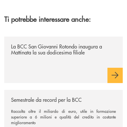
Ti potrebbe interessare anche:
/news/la-bcc-san-giovanni-rotondo-inaugura-a-mattinata-la-sua-dodices
La BCC San Giovanni Rotondo inaugura a
Mattinata la sua dodicesima filiale
/news/semestrale-da-record-per-la-bcc/
Semestrale da record per la BCC
Raccolta oltre il miliardo di euro, utile in formazione
superiore a 6 milioni e qualità del credito in costante
miglioramento