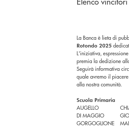
Elenco vincitor
La Banca è lieta di pubbl
dedicate
Rotondo 2025
L'iniziativa, espression
premia la dedizione allo
Seguirà informativa circ
quale avremo il piacere 
alla nostra comunità.
Scuola Primaria
AUGELLO
CH
DI MAGGIO
GI
GORGOGLIONE
MAR