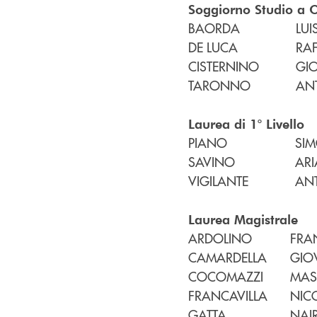
Soggiorno Studio a O
BAORDA
LUI
DE LUCA
RA
CISTERNINO
GI
TARONNO
AN
Laurea di 1° Livello
PIANO
SI
SAVINO
AR
VIGILANTE
AN
Laurea Magistrale
ARDOLINO
FRA
CAMARDELLA
GIO
COCOMAZZI
MAS
FRANCAVILLA
NIC
GATTA
NAI