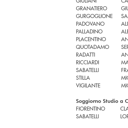
GIULIANI
CA
GRANATIERO
GI
GURGOGLIONE
SA
PADOVANO
AL
PALLADINO
AL
PLACENTINO
AN
QUOTADAMO
SE
RADATTI
AN
RICCIARDI
MA
SABATELLI
FR
STILLA
MI
VIGILANTE
MI
Soggiorno Studio a O
FIORENTINO
CL
SABATELLI
LO