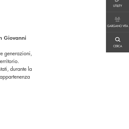
UTILITY
UTILITY
GARGANO VITA
GARGANO VITA
n Giovanni
CERCA
CERCA
ve generazioni,
erritorio.
ati, durante la
di appartenenza