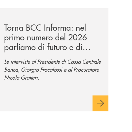
/
news/torna-bcc-informa-nel-primo-numero-del-2026-parliam
Torna BCC Informa: nel
primo numero del 2026
parliamo di futuro e di
nuove progettualità.
Le interviste al Presidente di Cassa Centrale
Banca, Giorgio Fracalossi e al Procuratore
Nicola Gratteri.