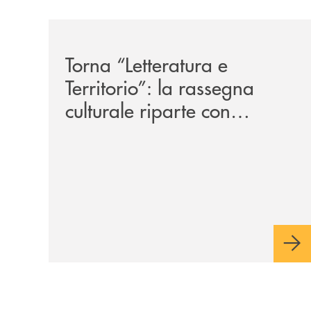
/news/torna-letteratura-e-territorio-la-rassegna-c
Torna “Letteratura e
Territorio”: la rassegna
culturale riparte con
Marcello Veneziani e
Cristina Comencini