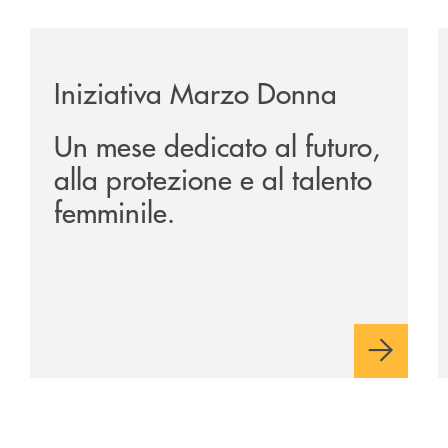
ulturale-riparte-con-marcello-veneziani-e-cristina-comencini
/news/iniziativa-marzo-donna/
/
Iniziativa Marzo Donna
Un mese dedicato al futuro,
alla protezione e al talento
femminile.