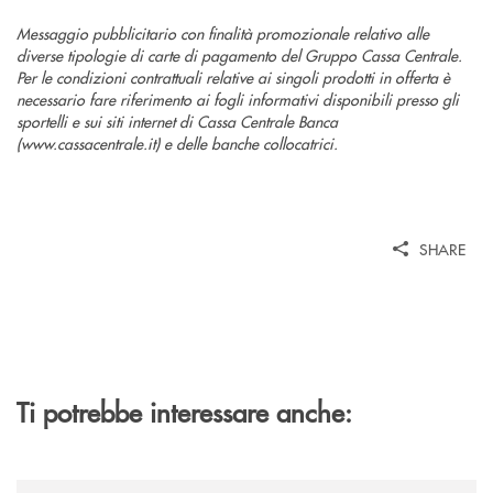
Messaggio pubblicitario con finalità promozionale relativo alle
diverse tipologie di carte di pagamento del Gruppo Cassa Centrale.
Per le condizioni contrattuali relative ai singoli prodotti in offerta è
necessario fare riferimento ai fogli informativi disponibili presso gli
sportelli e sui siti internet di Cassa Centrale Banca
(www.cassacentrale.it) e delle banche collocatrici.
SHARE
Ti potrebbe interessare anche:
/news/la-bcc-san-giovanni-rotondo-inaugura-a-mattinata-la-sua-dodices