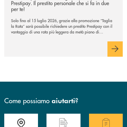
Prestipay. Il prestito personale che si fa in due
per te!
Solo fino al 15 luglio 2026, grazie alla promozione “Taglia
la Rata” sarà possibile richiedere un prestito Prestipay con il
vantaggio di una rata più leggera da metà piano di
rimborso.
Come possiamo
?
aiutarti
Accedi all' elenco completo delle filiali della BCC San Giovanni Rotond
Hai bisogno di assistenza immediata? Contatta
Hai bisogno di alcuni