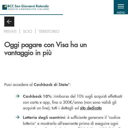
Salta al contenuto principale
MENU
PRIVATI
SOCI
TERRITORIO
Oggi pagare con Visa ha un
vantaggio in più
Puoi accedere al
*:
Cashback di Stato
: rimborso del 10% sugli acquisti effettuati
Cashback 10%
con carta e app, fino a 300€/anno (non sono validi gli
acquisti on line); tutti i dettagli sul
sito dedicato
: è sufficiente generare il “codice
Lotteria degli scontrini
lotteria” e mostrarlo all’esercente prima di eseguire ogni