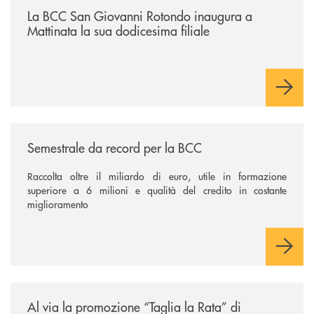
La BCC San Giovanni Rotondo inaugura a
Mattinata la sua dodicesima filiale
/news/semestrale-da-record-per-la-bcc/
Semestrale da record per la BCC
Raccolta oltre il miliardo di euro, utile in formazione
superiore a 6 milioni e qualità del credito in costante
miglioramento
/news/al-via-la-promozione-taglia-la-rata-di-prestipay-il-prestito-perso
Al via la promozione “Taglia la Rata” di