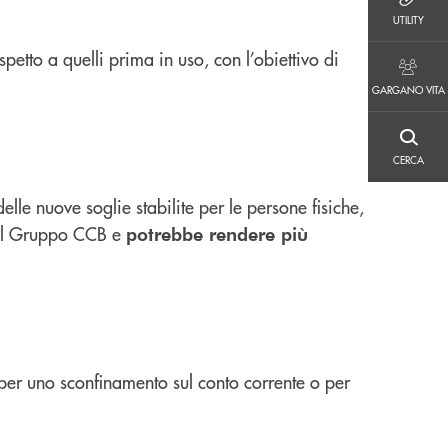
UTILITY
UTILITY
rispetto a quelli prima in uso, con l’obiettivo di
GARGANO VITA
GARGANO VITA
CERCA
CERCA
elle nuove soglie stabilite per le persone fisiche,
del Gruppo CCB e
potrebbe rendere più
er uno sconfinamento sul conto corrente o per