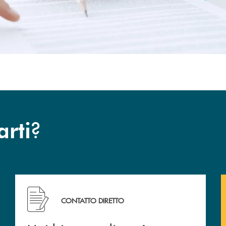
?
arti
a BCC San Giovanni Rotondo.
Hai bisogno di assistenza immediata? Contattaci !
CONTATTO DIRETTO