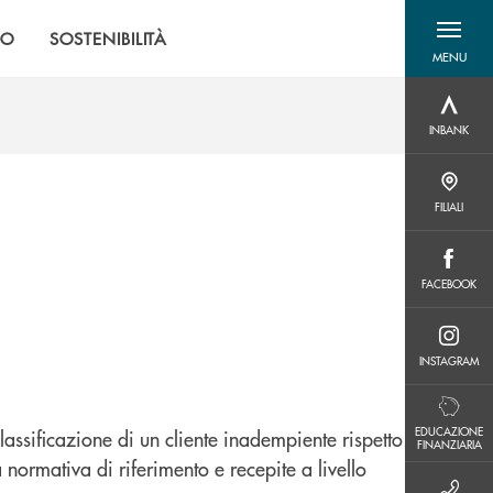
MO
SOSTENIBILITÀ
MENU
menu destra
INBANK
INBANK
FILIALI
FILIALI
FACEBOOK
FACEBOOK
INSTAGRAM
INSTAGRAM
EDUCAZIONE FINANZIARIA
EDUCAZIONE
ssificazione di un cliente inadempiente rispetto
FINANZIARIA
normativa di riferimento e recepite a livello