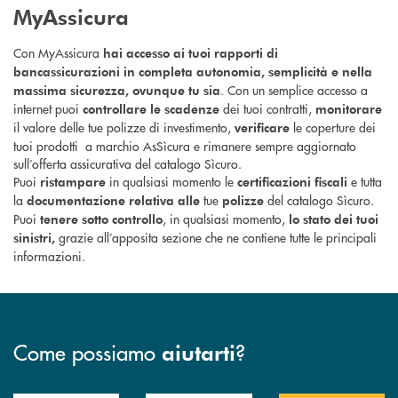
MyAssicura
Con MyAssicura
hai accesso ai tuoi rapporti di
bancassicurazioni in completa autonomia, semplicità e nella
. Con un semplice accesso a
massima sicurezza, ovunque tu sia
internet puoi
dei tuoi contratti,
controllare le scadenze
monitorare
il valore delle tue polizze di investimento,
le coperture dei
verificare
tuoi prodotti a marchio AsSìcura e rimanere sempre aggiornato
sull’offerta assicurativa del catalogo Sìcuro.
Puoi
in qualsiasi momento le
e tutta
ristampare
certificazioni fiscali
la
tue
del catalogo Sìcuro.
documentazione relativa alle
polizze
Puoi
, in qualsiasi momento,
tenere sotto controllo
lo stato dei tuoi
grazie all’apposita sezione che ne contiene tutte le principali
sinistri,
informazioni.
Come possiamo
?
aiutarti