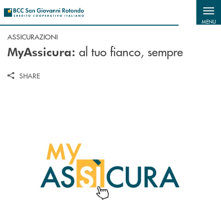
Salta al contenuto principale
MENU
ASSICURAZIONI
al tuo fianco, sempre
MyAssicura:
SHARE