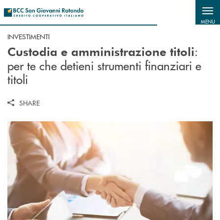
Salta al contenuto principale
MENU
INVESTIMENTI
:
Custodia e amministrazione titoli
per te che detieni strumenti finanziari e
titoli
SHARE