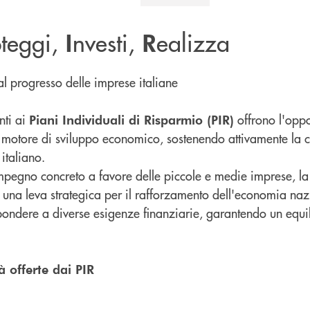
oteggi,
nvesti,
ealizza
I
R
al progresso delle imprese italiane
nti ai
offrono l'oppo
Piani Individuali di Risparmio (PIR)
 motore di sviluppo economico, sostenendo attivamente la cr
 italiano.
mpegno concreto a favore delle piccole e medie imprese, la n
una leva strategica per il rafforzamento dell'economia naz
spondere a diverse esigenze finanziarie, garantendo un equi
à offerte dai PIR