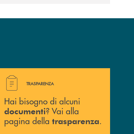
Hai bisogno di alcuni documenti ? Vai alla pagina della 
TRASPARENZA
Hai bisogno di alcuni
? Vai alla
documenti
pagina della
.
trasparenza