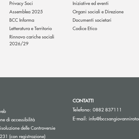
Privacy Soci
Iniziative ed eventi
Assemblea 2025
Organi sociali e Direzione
BCC Informa
Documenti societari
Letteratura e Territorio
Codice Etico
Rinnovo cariche sociali
2026/29
CONTATTI
Telefono:
0882 837111
web
E-mail:
info@bccsangiovanniroto
ne di accessibilità
isoluzione delle Controversie
231 (con registrazione)