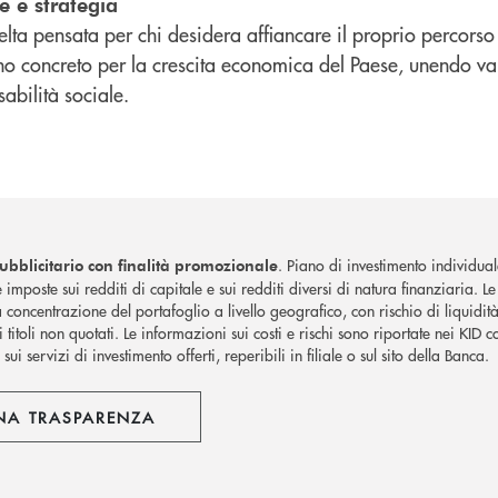
e e strategia
lta pensata per chi desidera affiancare il proprio percorso
o concreto per la crescita economica del Paese, unendo val
abilità sociale.
. Piano di investimento individua
bblicitario con finalità promozionale
e imposte sui redditi di capitale e sui redditi diversi di natura finanziaria. Le
concentrazione del portafoglio a livello geografico, con rischio di liquidità, 
titoli non quotati. Le informazioni sui costi e rischi sono riportate nei KID c
 sui servizi di investimento offerti, reperibili in filiale o sul sito della Banca.
NA TRASPARENZA