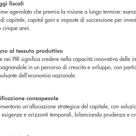
gi fiscali
ime agevolato che premia la visione a lungo termine: esenz
 di capitale, capital gain e imposte di successione per inve
 cinque anni.
no al tessuto produttivo
re nei PIR significa credere nella capacità innovativa delle i
agnandole in un percorso di crescita e sviluppo, con partic
pulsante dell’economia nazionale.
ificazione consapevole
onsentono un’allocazione strategica del capitale, con soluzi
e esigenze e orizzonti temporali, bilanciando prudenza e cr