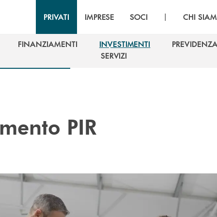
|
PRIVATI
IMPRESE
SOCI
CHI SIA
FINANZIAMENTI
INVESTIMENTI
PREVIDENZ
FINANZIAMENTI
INVESTIMENTI
PREVIDENZ
SERVIZI
SERVIZI
timento PIR