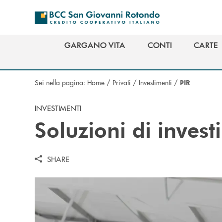
Salta al contenuto principale
GARGANO VITA
CONTI
CARTE
GARGANO VITA
CONTI
CARTE
Sei nella pagina:
Home
/
Privati
/
Investimenti
/
PIR
INVESTIMENTI
Soluzioni di inves
SHARE