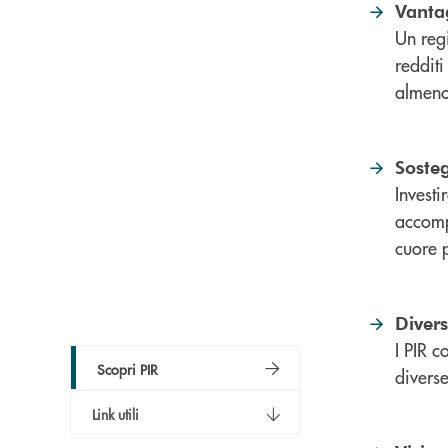
Vantag
Un reg
redditi
almeno
Sosteg
Investi
accomp
cuore 
Divers
I PIR c
Scopri PIR
divers
Link utili