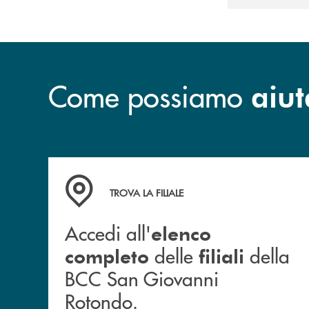
Come possiamo
aiut
Accedi all' elenco completo delle filiali dell
TROVA LA FILIALE
Accedi all'
elenco
delle
della
completo
filiali
BCC San Giovanni
Rotondo.