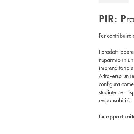
r
PIR:
P
Per contribuire 
I prodotti adere
risparmio in un
imprenditoriale
Attraverso un i
configura come 
studiate per ri
responsabilità.
Le opportunit