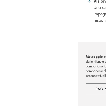
Vision
Una sce
impegn
respons
Messaggio pu
dalle ritenute 
comportano la 
componente di 
precontrattuali
PAGI