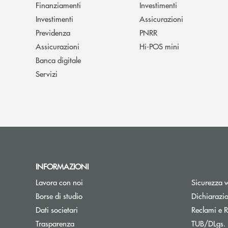
Finanziamenti
Investimenti
Investimenti
Assicurazioni
Previdenza
PNRR
Assicurazioni
Hi-POS mini
Banca digitale
Servizi
INFORMAZIONI
Lavora con noi
Sicurezza 
Apre una nuova finestra
Borse di studio
Dichiarazio
Dati societari
Reclami e R
Trasparenza
TUB/DLgs. 