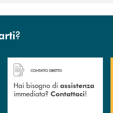
?
arti
a BCC San Giovanni Rotondo.
Hai bisogno di assistenza immediata? Contattaci !
CONTATTO DIRETTO
Hai bisogno di
assistenza
immediata?
!
Contattaci