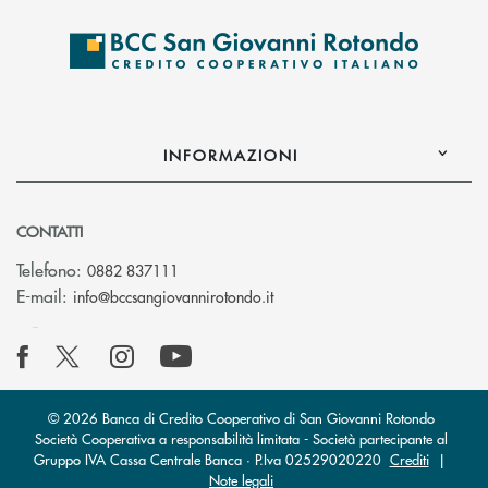
INFORMAZIONI
CONTATTI
Telefono:
0882 837111
(si apre l’app di posta elettr
E-mail:
info@bccsangiovannirotondo.it
© 2026 Banca di Credito Cooperativo di San Giovanni Rotondo
Società Cooperativa a responsabilità limitata - Società partecipante al
Gruppo IVA Cassa Centrale Banca · P.Iva 02529020220
Crediti
|
Note legali