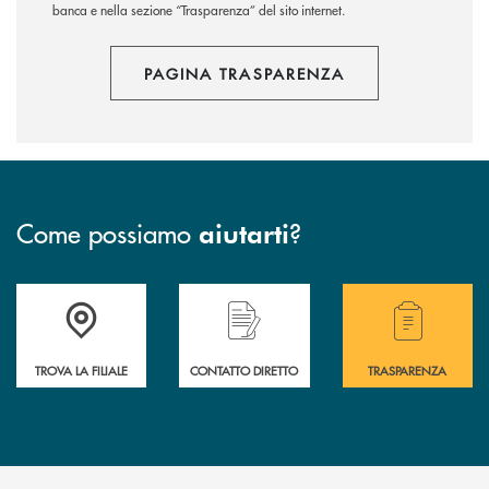
banca e nella sezione “Trasparenza” del sito internet.
PAGINA TRASPARENZA
Come possiamo
?
aiutarti
Accedi all' elenco completo delle filiali della BCC San Giovanni Rotond
Hai bisogno di assistenza immediata? Contatta
Hai bisogno di alcuni
TROVA LA FILIALE
CONTATTO DIRETTO
TRASPARENZA